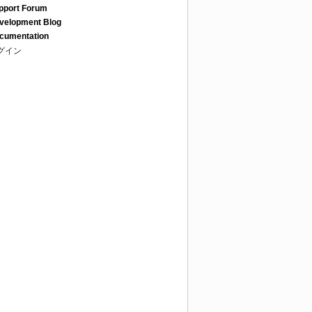
pport Forum
velopment Blog
cumentation
グイン