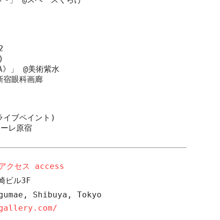
2
)
A
》」
@
美術紫水
新宿眼科画廊
ライブペイント
)
ォーレ原宿
アクセス
access
崎ビル
3F
gumae, Shibuya, Tokyo
gallery.com/