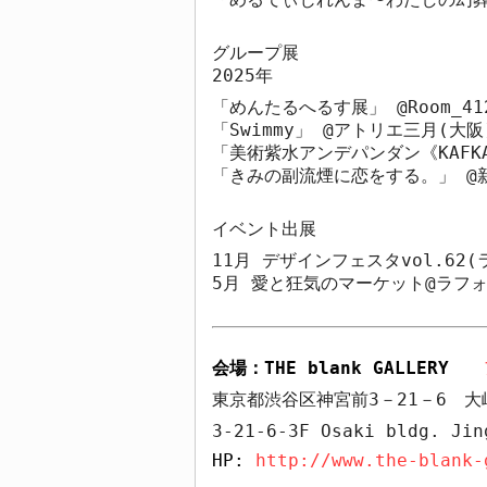
グループ展
2025
年
「めんたるへるす展」
@Room_41
「
Swimmy
」
@
アトリエ三月
(
大阪
「美術紫水アンデパンダン《
KAFK
「きみの副流煙に恋をする。」
@
イベント出展
11
月 デザインフェスタ
vol.62(
5
月 愛と狂気のマーケット
@
ラフ
会場：
THE blank GALLERY
東京都渋谷区神宮前
3
－
21
－
6
大
3-21-6-3F Osaki bldg. Jin
HP:
http://www.the-blank-