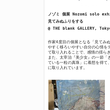
ノゾミ 個展
Nozomi solo exh
見てみぬふりをする
@ THE blank GALLERY, Toky
作家
4
度目の個展となる「見てみ
やすく移ろいやすい自分の心情を
て取り入れることで、感情の揺ら
また、太宰治『美少女』の一節「
ている一粒の真珠」に着想を得て
に取り入れています。