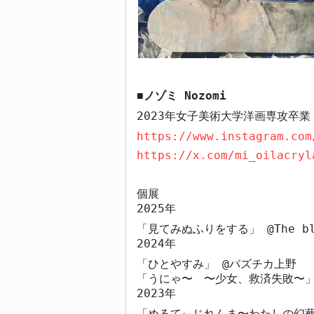
ノゾミ
Nozomi
■
2023
年女子美術大学洋画専攻卒業
https://www.instagram.com
https://x.com/mi_oilacryl
個展
2025
年
「見てみぬふりをする」
@The b
2024
年
「ひとやすみ」
@
バズチカ上野
「うにゃ〜 〜少女、救済失敗〜
2023
年
「めるてぃじれんま〜わたしの幻