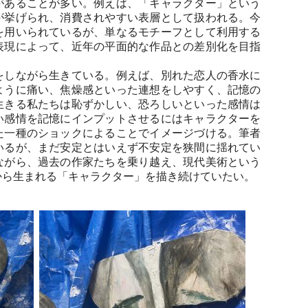
があることが多い。例えば、「キャラクター」という
が挙げられ、消費されやすい表層として扱われる。今
を用いられているが、単なるモチーフとして利用する
表現によって、近年の平面的な作品との差別化を目指
をしながら生きている。例えば、別れた恋人の香水に
ように痛い、焦燥感といった連想をしやすく、記憶の
生きる私たちは恥ずかしい、恐ろしいといった感情は
い感情を記憶にインプットさせるにはキャラクターを
た一種のショックによることでイメージづける。筆者
いるが、まだ安定とはいえず不安定を狭間に揺れてい
ながら、過去の作家たちを乗り越え、現代美術という
から生まれる「キャラクター」を描き続けていたい。