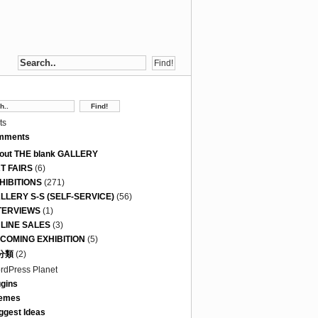
ts
mments
out THE blank GALLERY
T FAIRS
(6)
HIBITIONS
(271)
LLERY S-S (SELF-SERVICE)
(56)
TERVIEWS
(1)
LINE SALES
(3)
COMING EXHIBITION
(5)
分類
(2)
rdPress Planet
ugins
emes
ggest Ideas