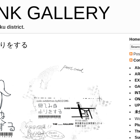
NK GALLERY
u district.
Home
ふりをする
Pos
Co
Ab
AR
EX
GA
IN
ON
UP
未
Wo
Pl
Th
Su