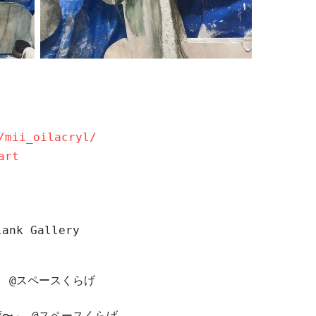
/mii_oilacryl/
art
lank Gallery
」
@
スペースくらげ
葬〜」
@
スペースくらげ