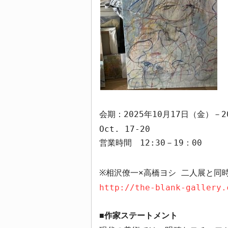
会期：
2025
年
10
月
17
日（金）－
2
Oct. 17-20
営業時間
12:30
－
19
：
00
相沢僚一
×
高橋ヨシ 二人展と同
※
http://the-blank-gallery.
作家ステートメント
■