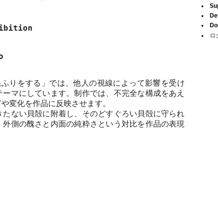
Su
De
Do
ibition
ロ
o
ぬふりをする」では、他人の視線によって影響を受け
テーマにしています。制作では、不完全な構成をあえ
ぎや変化を作品に反映させます。
きたない貝殻に附着し、そのどすぐろい貝殻に守られ
、外側の醜さと内面の純粋さという対比を作品の表現