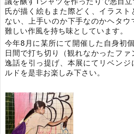
議を醸す
T
シャツを作ったりで悪目立
氏が描く絵もまた際どく、イラスト
ない、上手いのか下手なのかヘタウ
難しい作風を持ち味としています。
今年
8
月に某所にて
開催した自身初
日間で打ち切り（観れなかったファ
逸話を引っ提げ、本展にてリベンジ
ルドを是非お楽しみ下さい。