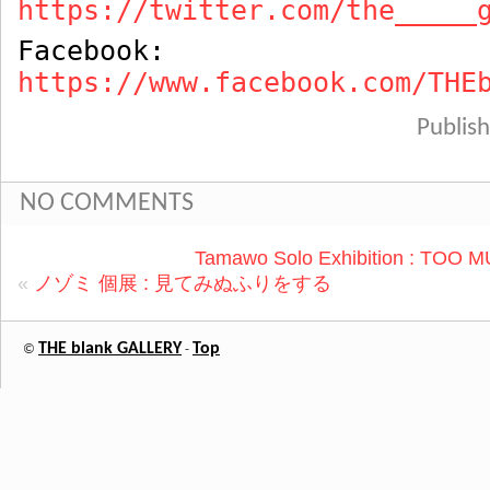
https://twitter.com/the_____
Facebook:
https://www.facebook.com/THE
Publi
NO COMMENTS
Tamawo Solo Exhibition : TO
«
ノゾミ 個展 : 見てみぬふりをする
THE blank GALLERY
Top
©
-