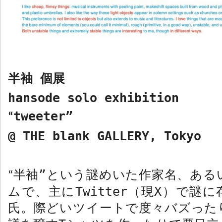
半袖 個展
hansode solo exhibition
tweeter”
“
@ THE blank GALLERY, Tokyo
半袖”という謎めいた作家名、ある
“
ムで、主に
Twitter
（現
X
）で謎に
氏。際どいツイートで度々バズった