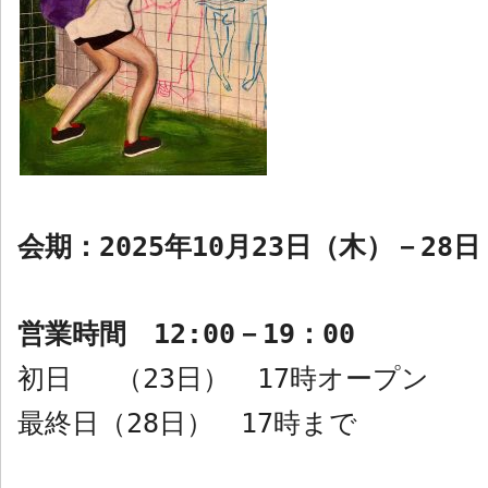
会期：
2025
年
10
月
23
日（木）－
28
日
営業時間
12:00
－
19
：
00
初日 （
23
日）
17
時オープン
最終日（
28
日）
17
時まで