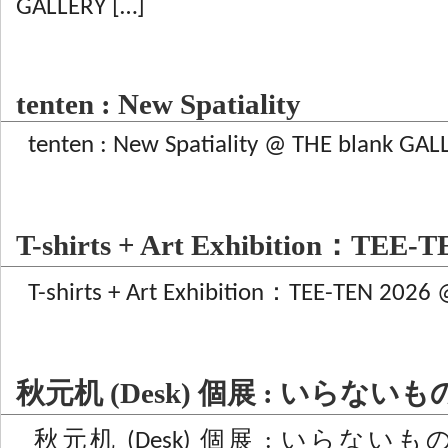
GALLERY […]
tenten : New Spatiality
tenten : New Spatiality @ THE blank GAL
T-shirts + Art Exhibition：TEE-T
T-shirts + Art Exhibition：TEE-TEN 2026 
秋元机 (Desk) 個展 : いらな
秋元机 (Desk) 個展 : いらないもの