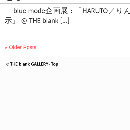
blue mode企画展 : 「HARUTO／り
示」 @ THE blank […]
« Older Posts
THE blank GALLERY
Top
©
-