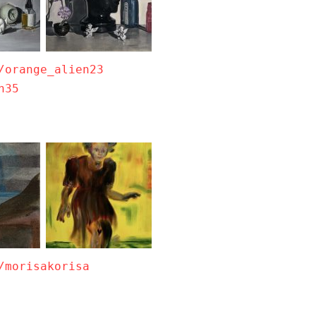
/orange_alien23
n35
/morisakorisa