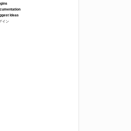
ugins
cumentation
ggest Ideas
グイン