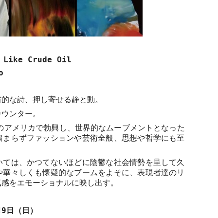
 Like Crude Oil
o
省的な詩、押し寄せる静と動。
カウンター。
のアメリカで勃興し、世界的なムーブメントとなった
留まらずファッションや芸術全般、思想や哲学にも至
いては、かつてないほどに陰鬱な社会情勢を呈して久
や華々しくも懐疑的なブームをよそに、表現者達のリ
気感をエモーショナルに映し出す。
月
9
日（日）