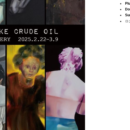
Pl
Do
Su
ロ