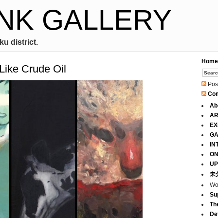
NK GALLERY
u district.
Home
Like Crude Oil
Pos
Co
Ab
AR
EX
GA
IN
ON
UP
未
Wo
Su
Th
De