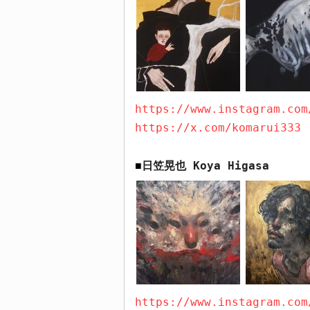
https://www.instagram.com
https://x.com/komarui333
日笠晃也
Koya Higasa
■
https://www.instagram.com