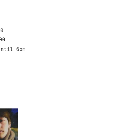
00
00
until 6pm
a