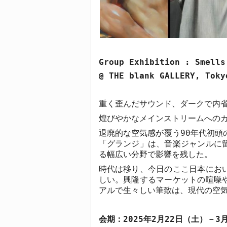
Group Exhibition : Smells
@ THE blank GALLERY, Toky
重く歪んだサウンド、ダークで内
煌びやかなメインストリームへの
退廃的な空気感が覆う
90
年代初頭
「グランジ」は、音楽ジャンルに
る幅広い分野で影響を残した。
時代は移り、今日のここ日本にお
しい。興隆するマーケットの喧噪
アルで生々しい筆致は、現代の空
会期：
2025
年
2
月
22
日（土）－
3