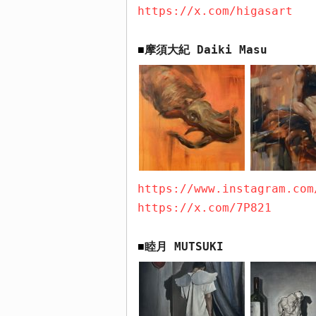
https://x.com/higasart
摩須大紀
Daiki Masu
■
https://www.instagram.com
https://x.com/7P821
睦月
MUTSUKI
■