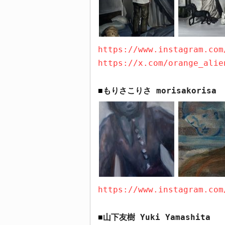
https://www.instagram.com
https://x.com/orange_alie
もりさこりさ
morisakorisa
■
https://www.instagram.com
山下友樹
Yuki Yamashita
■