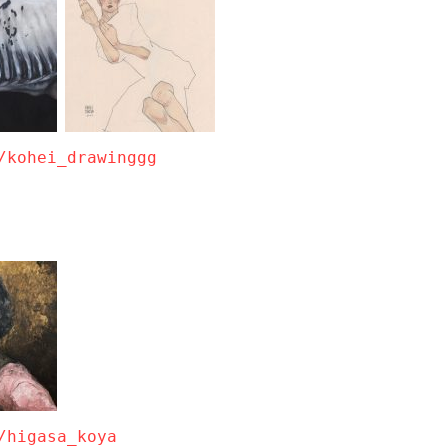
/kohei_drawinggg
/higasa_koya