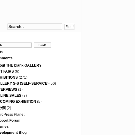
ts
mments
out THE blank GALLERY
T FAIRS
(6)
HIBITIONS
(271)
LLERY S-S (SELF-SERVICE)
(56)
TERVIEWS
(1)
LINE SALES
(3)
COMING EXHIBITION
(5)
分類
(2)
rdPress Planet
pport Forum
emes
velopment Blog