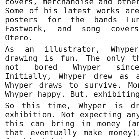
covers, merchandise and othe
Some of his latest works ar
posters for the bands Lun
Fastwork, and song cover
Otero.
As an illustrator, Whype
drawing is fun. The only t
not bored Whyper since
Initially, Whyper drew as 
Whyper draws to survive. Mo
Whyper happy. But, exhibitin
So this time, Whyper is d
exhibition. Not expecting an
this can bring in money (a
that eventually make money)