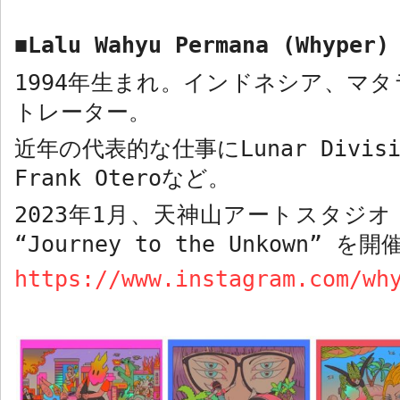
Lalu Wahyu Permana (Whyper)
■
1994
年生まれ。インドネシア、マタ
トレーター。
近年の代表的な仕事に
Lunar Divis
Frank Otero
など。
2023
年
1
月、天神山アートスタジオ
“
Journey to the Unkown”
を開
https://www.instagram.com/wh