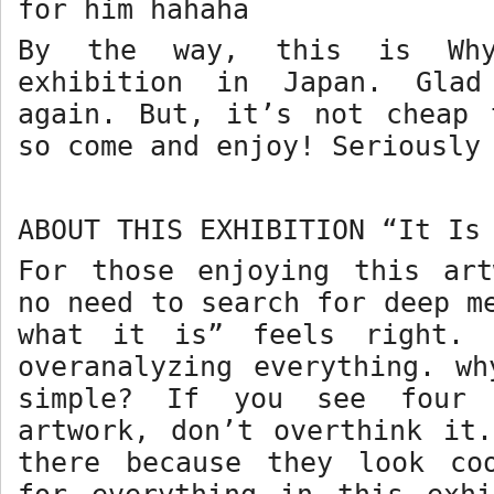
for him hahaha
By the way, this is Why
exhibition in Japan. Gla
again. But, it’s not cheap 
so come and enjoy! Seriously
ABOUT THIS EXHIBITION “It Is
For those enjoying this art
no need to search for deep m
what it is” feels right. 
overanalyzing everything. w
simple? If you see four
artwork, don’t overthink it
there because they look co