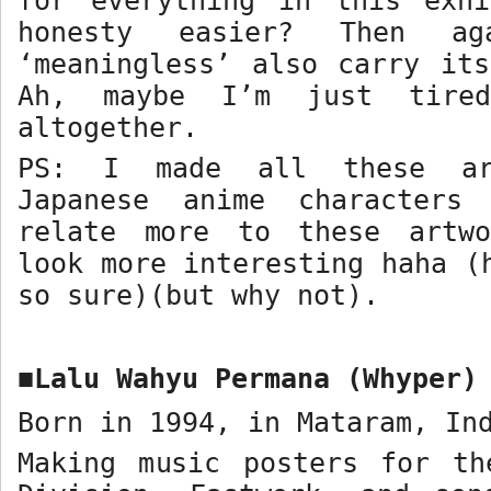
for everything in this exhi
honesty easier? Then ag
‘meaningless’ also carry it
Ah, maybe I’m just tire
altogether.
PS: I made all these ar
Japanese anime characters
relate more to these artw
look more interesting haha (
so sure)(but why not).
Lalu Wahyu Permana (Whyper)
■
Born in 1994, in Mataram, In
Making music posters for th