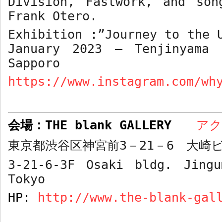
Division, Fastwork, and son
Frank Otero.
Exhibition :”Journey to the 
January 2023 – Tenjinyama
Sapporo
https://www.instagram.com/wh
会場：
THE blank GALLERY
ア
東京都渋谷区神宮前
3
－
21
－
6
大崎ビ
3-21-6-3F Osaki bldg. Jingu
Tokyo
HP:
http://www.the-blank-gal