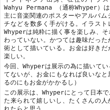
Wahyu Permana
（通称
Whyper
）
主に音楽関連のポスターやアルバム
チなどを数多く手がける。イラスト
Whyper
は純粋に描く事を楽しみ、そ
わっていない。かつては趣味だった
術として描いている。お金は好きだ
楽しい。
今回、
Whyper
は展示の為に描いてい
てないが、お金にもなれば良いなと
るのにもお金がかかるし）
この展示は、
Whyper
にとって日本で
た来られて嬉しいし、たくさんの人
れたらと思う。