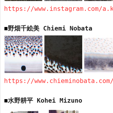
https://www.instagram.com/a.
野畑千絵美
Chiemi Nobata
■
https://www.chieminobata.com
水野耕平
Kohei Mizuno
■