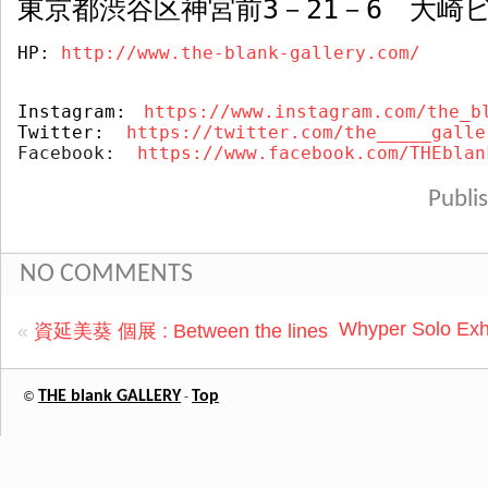
東京都渋谷区神宮前
3
－
21
－
6
大崎ビ
HP: 
http://www.the-blank-gallery.com/
Instagram:
https://www.instagram.com/the_b
Twitter:  
https://twitter.com/the_____galle
Facebook:  
https://www.facebook.com/THEblan
Publ
NO COMMENTS
Whyper Solo Exhibi
«
資延美葵 個展 : Between the lines
THE blank GALLERY
Top
©
-