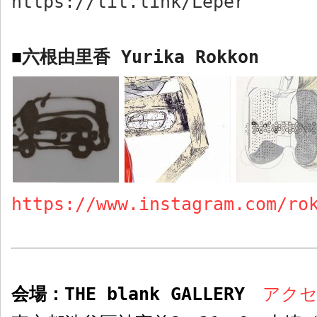
https://lit.link/Leper
六根由里香
Yurika Rokkon
■
https://www.instagram.com/ro
会場：
THE blank GALLERY
アク