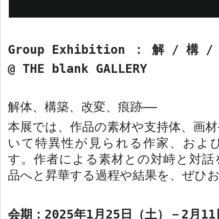
Group Exhibition
： 解
/
構
@ THE blank GALLERY
解体、構築、改変、痕跡――
本展では、作品の素材や支持体、画材
いて特異性が見られる作家、およ
す。作者による素材との対峙と対話
品へと昇華する過程や結果を、ぜひ
会期：
2025
年
1
月
25
日（土）－
2
月
11