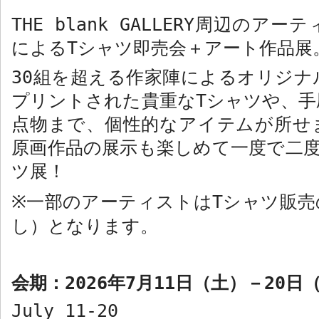
THE blank GALLERY
周辺のアーテ
による
T
シャツ即売会＋アート作品展
30
組を超える作家陣によるオリジナ
プリントされた貴重な
T
シャツや、手
点物まで、個性的なアイテムが所せ
原画作品の展示も楽しめて一度で二
ツ展！
一部のアーティストは
T
シャツ販売
※
し）となります。
会期：
2026
年
7
月
11
日（土）－
20
日
July 11-20