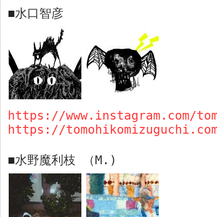
水口智彦
■
https://www.instagram.com/to
https://tomohikomizuguchi.co
水野魔利枝 （
M.)
■