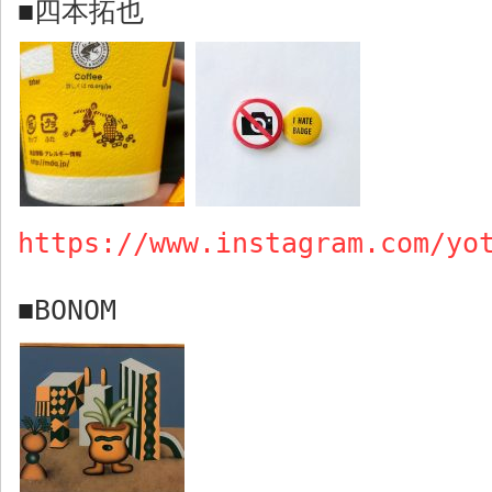
四本拓也
■
https://www.instagram.com/yo
BONOM
■