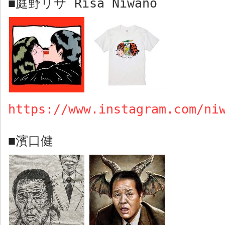
庭野リサ
Risa Niwano
■
https://www.instagram.com/ni
濱口健
■