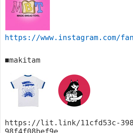
https://www.instagram.com/fa
makitam
■
https://lit.link/11cfd53c-39
98f4f08bef9e