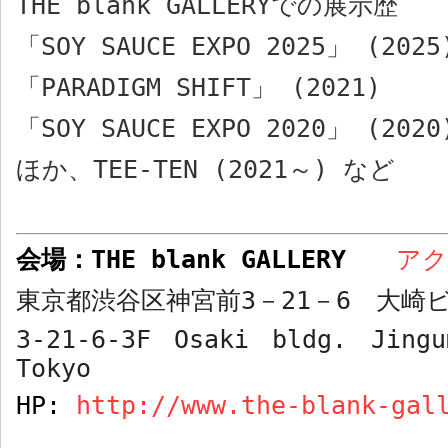
THE blank GALLERY
での展示歴
「
SOY SAUCE EXPO 2025
」
(2025
「
PARADIGM SHIFT
」
(2021)
「
SOY SAUCE EXPO 2020
」
(2020
ほか、
TEE-TEN (2021
～
)
など
会場：
THE blank GALLERY
ア
東京都渋谷区神宮前
3
－
21
－
6
大崎ビ
3-21-6-3F Osaki bldg. Jingu
Tokyo
HP:
http://www.the-blank-gal