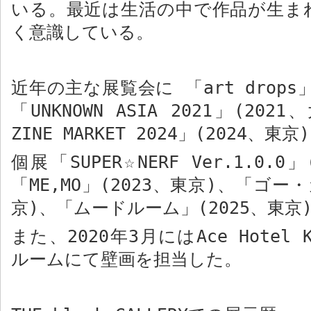
いる。最近は生活の中で作品が生ま
く意識している。
近年の主な展覧会に 「
art drops
「
UNKNOWN ASIA 2021
」
(2021
、
ZINE MARKET 2024
」
(2024
、東京
)
個展「
SUPER☆NERF Ver.1.0.0
」
「
ME,MO
」
(2023
、東京
)
、
「ゴー・
京
)
、
「ムードルーム」
(2025
、東京
また、
2020
年
3
月には
Ace Hotel 
ルームにて壁画を担当した。