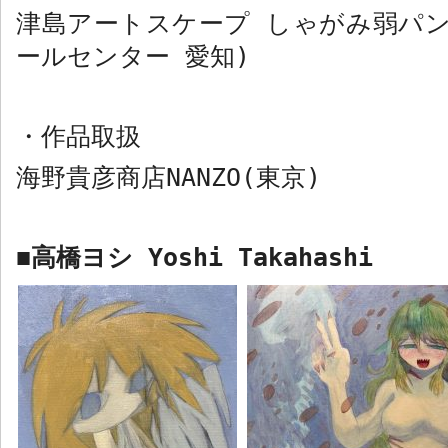
津島アートスケープ しゃがみ弱パ
ールセンター 愛知
)
・
作品取扱
海野貴彦商店
NANZO(
東京
)
高橋ヨシ
Yoshi Takahashi
■