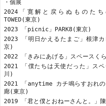
・個展
2024
「寛解と戻らぬものたち
TOWED(
東京
)
2023
「
picnic
」
PARK8(
東京
)
2023
「明日かえるたまご」根津カ
京
)
2022
「きみにあげる」スペースく
2021
「僕たちは天使だった」スペ
川
)
2021
「
anytime
カチ鳴らすおれの
廊
(
東京
)
2019
「君と僕とおねーさんと。」陳