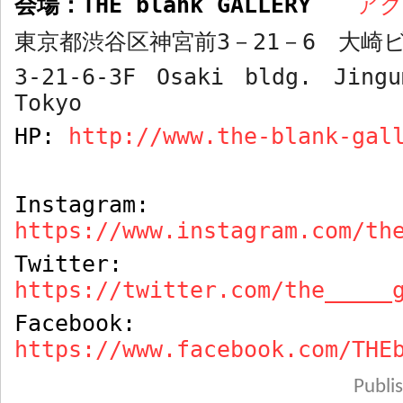
会場：
THE blank GALLERY
ア
東京都渋谷区神宮前
3
－
21
－
6
大崎ビ
3-21-6-3F Osaki bldg. Jingu
Tokyo
HP:
http://www.the-blank-gal
Instagram:
https://www.instagram.com/th
Twitter:
https://twitter.com/the_____
Facebook:
https://www.facebook.com/THE
Publ