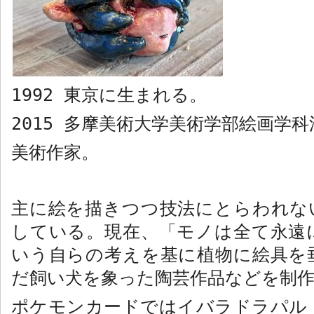
1992
東京に生まれる。
2015
多摩美術大学美術学部絵画学科
美術作家。
主に絵を描きつつ技法にとらわれな
している。現在、「モノは全て永遠
いう自らの考えを基に植物に絵具を
だ飼い犬を象った陶芸作品などを制
ポケモンカードではイバラドラパル