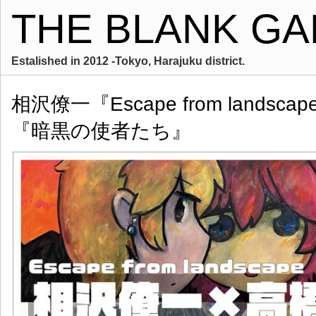
THE BLANK GA
Estalished in 2012 -Tokyo, Harajuku district.
相沢僚一『Escape from landsca
『暗黒の使者たち』