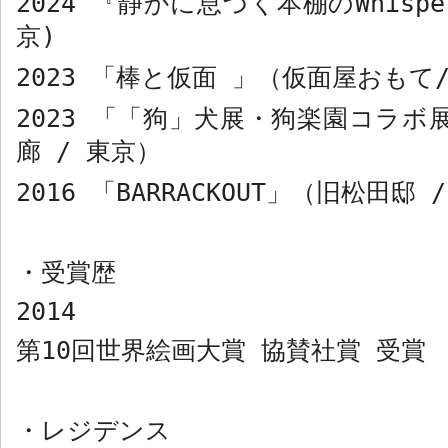
2024
『静かに息づく本棚の
Whispe
京
)
2023
「棒と仮面 」（仮面屋おもて
2023
「「狗」犬展・狗楽園コラボ展
廊
/
東京）
2016
「
BARRACKOUT
」（旧松田邸
・
受賞歴
2014
第
10
回世界絵画大賞 協賛社賞 受賞
・
レジデンス