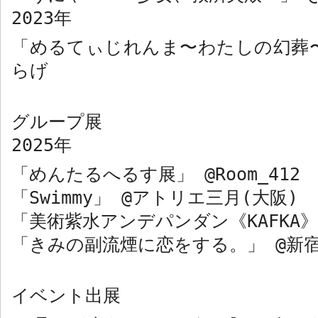
2023
年
「めるてぃじれんま〜わたしの幻
らげ
グループ展
2025
年
「めんたるへるす展」
@Room_412
「
Swimmy
」
@
アトリエ三月
(
大阪
)
「美術紫水アンデパンダン《
KAFKA
「きみの副流煙に恋をする。」
@
新
イベント出展