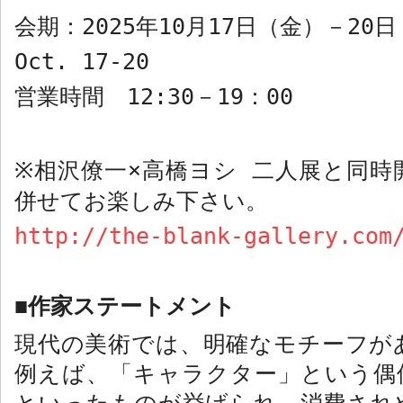
会期：
2025
年
10
月
17
日（金）－
20
日
Oct. 17-20
営業時間
12:30
－
19
：
00
相沢僚一
×
高橋ヨシ 二人展と同時
※
併せてお楽しみ下さい。
http://the-blank-gallery.com
作家ステートメント
■
現代の美術では、明確なモチーフが
例えば、「キャラクター」という偶