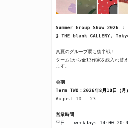
Summer Group Show 2026
@ THE blank GALLERY, Toky
真夏のグループ展も後半戦！
ターム
1
から全
13
作家を総入れ替
ます。
会期
Term TWO
：
2026
年
8
月
10
日（月
August 10 – 23
営業時間
平日
weekdays
14:00-20: