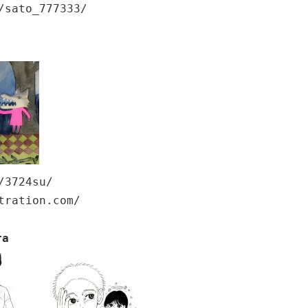
/sato_777333/
/3724su/
tration.com/
ra