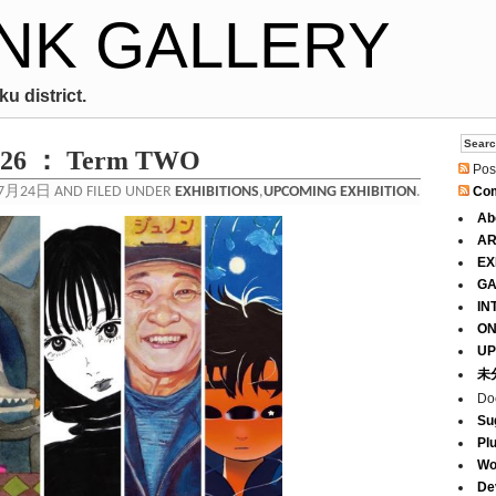
NK GALLERY
u district.
026 ： Term TWO
Pos
7月24日 AND FILED UNDER
EXHIBITIONS
,
UPCOMING EXHIBITION
.
Co
Ab
AR
EX
GA
IN
ON
UP
未
Do
Su
Pl
Wo
De