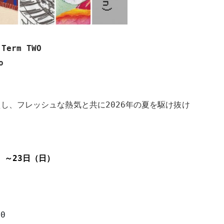
：
Term TWO
o
えし、フレッシュな熱気と共に
2026
年の夏を駆け抜け
）～
23
日（日）
00