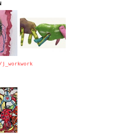
N
/j_workwork