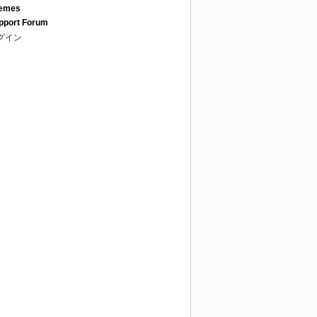
emes
pport Forum
グイン