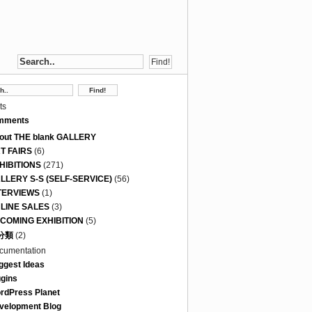
ts
mments
out THE blank GALLERY
T FAIRS
(6)
HIBITIONS
(271)
LLERY S-S (SELF-SERVICE)
(56)
TERVIEWS
(1)
LINE SALES
(3)
COMING EXHIBITION
(5)
分類
(2)
cumentation
ggest Ideas
ugins
rdPress Planet
velopment Blog