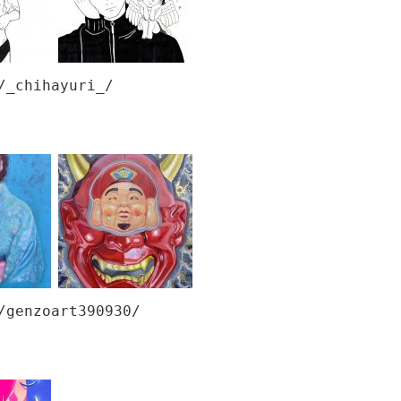
/_chihayuri_/
/genzoart390930/