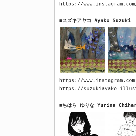
https://www.instagram.com
スズキアヤコ
Ayako Suzuki
■
https://www.instagram.com
https://suzukiayako-illus
ちはら ゆりな
Yurina Chiha
■