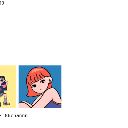
00
/_86channn