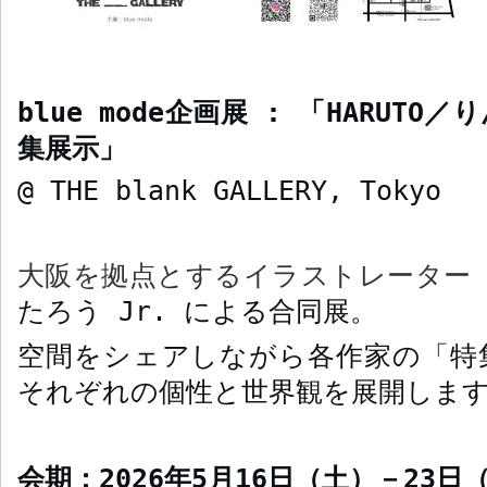
blue
mode
企画展
:
「
HARUTO
／り
集展示」
@ THE blank GALLERY, Tokyo
大阪を拠点とするイラストレータ
たろう
J
r.
による合同展。
空間をシェアしながら各作家の「特
それぞれの個性と世界観を展開しま
会期：
2026
年
5
月
16
日（土）－
23
日