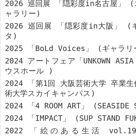
2026
巡回展 「隠彩度
in
名古屋」
(
ャラリー
)
2026
巡回展 「隠彩度
in
大阪」
(
タ
)
2025
「
BoLd Voices
」
(
ギャラリ
2024
アートフェア「
UNKOWN ASIA
ウスホール
)
2024
「第
1
回 大阪芸術大学 卒業
術大学スカイキャンパス
)
2024
「
4 ROOM ART
」
(SEASIDE 
2024
「
IMPACT
」
(SUP STAND FU
2022
「絵のある生活
vol.1