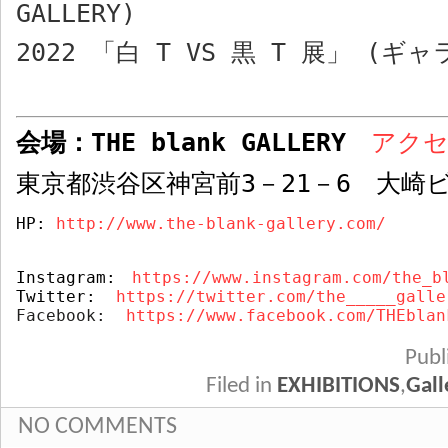
GALLERY)
2022
「白
T VS
黒
T
展」
(
ギャ
会場：
THE blank GALLERY
アク
東京都渋谷区神宮前
3
－
21
－
6
大崎ビ
HP: 
http://www.the-blank-gallery.com/
Instagram:
https://www.instagram.com/the_b
Twitter:  
https://twitter.com/the_____galle
Facebook:  
https://www.facebook.com/THEblan
Pub
Filed in
EXHIBITIONS
,
Gall
NO COMMENTS