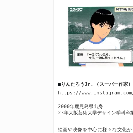
■
りんたろう
Jr. (
スーパー作家
)
https://www.instagram.com
2000
年鹿児島県出身
23
年大阪芸術大学デザイン学科卒
絵画や映像を中心に様々な文化か