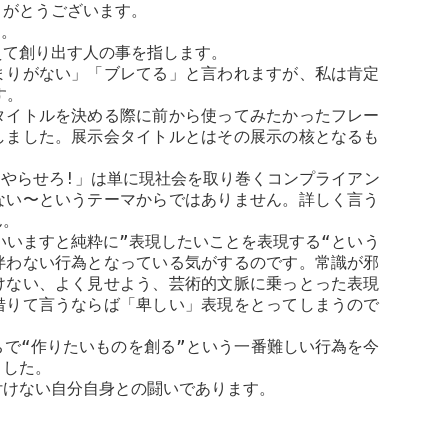
りがとうございます。
す。
えて創り出す人の事を指します。
まりがない」「ブレてる」と言われますが、私は肯定
す。
タイトルを決める際に前から使ってみたかったフレー
しました。展示会タイトルとはその展示の核となるも
にやらせろ
!
」は単に現社会を取り巻くコンプライアン
ない〜というテーマからではありません。詳しく言う
ん。
いいますと純粋に”表現したいことを表現する“という
伴わない行為となっている気がするのです。常識が邪
けない、よく見せよう、芸術的文脈に乗っとった表現
借りて言うならば「卑しい」表現をとってしまうので
で“作りたいものを創る”という一番難しい行為を今
ました。
付けない自分自身との闘いであります。