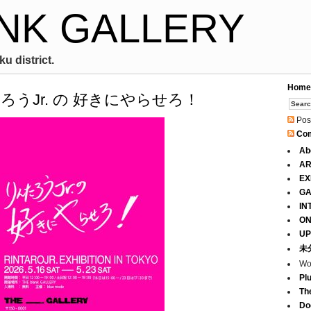
NK GALLERY
u district.
Home
りんたろうJr. の 好きにやらせろ！
Pos
Co
Ab
AR
EX
GA
IN
ON
UP
未
Wo
Pl
Th
Do