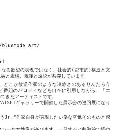
/bluemode_art/
ろ！
単なる欲望の表現ではなく、社会的
(
都市的
)
構造と文
現実と虚構、規範と逸脱が共存しています。
、どこか放送作家のような冷静さのあるりんたろう
ビ番組のパロディなどを自在に引用しながら、「エ
いてきたアーティストです。
ZAISEI
ギャラリーで開催した展示会の巡回展になり
う
Jr.“
作家自身が表現したい俗な空気そのものと感
クシーな女性像が並びます。一見すると刺激的で軽や