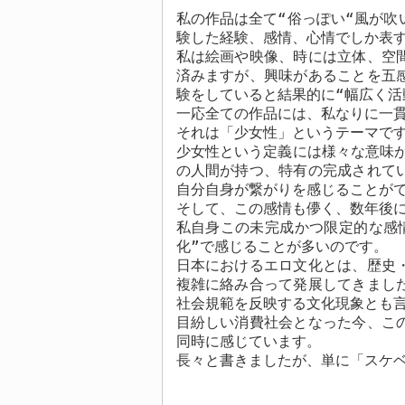
私の作品は全て“俗っぽい“風が吹
験した経験、感情、心情でしか表
私は絵画や映像、時には立体、空
済みますが、興味があることを五
験をしていると結果的に“幅広く活
一応全ての作品には、私なりに一
それは「少女性」というテーマで
少女性という定義には様々な意味
の人間が持つ、特有の完成されて
自分自身が繋がりを感じることが
そして、この感情も儚く、数年後に
私自身この未完成かつ限定的な感
化”で感じることが多いのです。
日本におけるエロ文化とは、歴史
複雑に絡み合って発展してきまし
社会規範を反映する文化現象とも
目紛しい消費社会となった今、こ
同時に感じています。
長々と書きましたが、単に「スケ