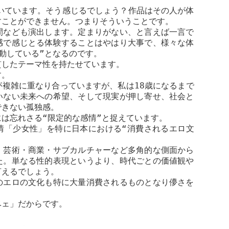
いています。そう感じるでしょう？作品はその人が体
すことができません。つまりそういうことです。
間なども演出します。定まりがない、と言えば一言で
感で感じとる体験することはやはり大事で、様々な体
動している”となるのです。
貫したテーマ性を持たせています。
す。
が複雑に重なり合っていますが、私は
18
歳になるまで
いない未来への希望、そして現実が押し寄せ、社会と
できない孤独感。
は忘れさる“限定的な感情”と捉えています。
情「少女性」を特に日本における“消費されるエロ文
・芸術・商業・サブカルチャーなど多角的な側面から
た。単なる性的表現というより、時代ごとの価値観や
言えるでしょう。
のエロの文化も特に大量消費されるものとなり儚さを
ベェ」だからです。