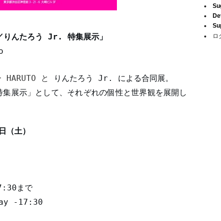
Su
De
Su
／りんたろう
J
r.
特集展示」
ロ
o
ー
HARUTO
と
りんたろう
J
r.
による合同展。
特集展示」として、それぞれの個性と世界観を展開し
日（土）
7:30
まで
ay -17:30