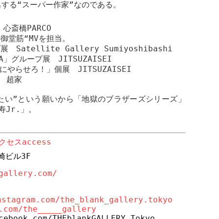
する“スーパー作家”なのである。
 心斎橋
PARCO
御堂筋“
MV
を担当。
プ展
Satellite Gallery Sumiyoshibashi
A
」グループ展
JITSUZAISEI
きにやらせろ！」個展
JITSUZAISEI
 超家
たい”という願いから「地獄のブラザーズシリーズ」
寿
Jr.
」。
クセス
access
崎ビル
3F
gallery.com/
nstagram.com/the_blank_gallery.tokyo
.com/the_____gallery
cebook.com/THEblankGALLERY.Tokyo