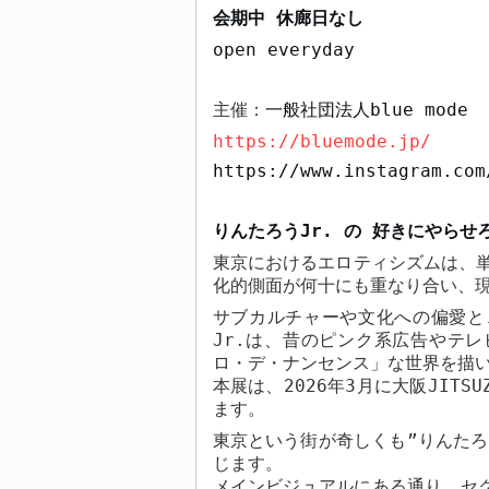
会期中 休廊日なし
open everyday
主催：
一般社団法人
blue mode
https://bluemode.jp/
https://www.instagram.com
りんたろう
Jr.
の 好きにやらせ
東京におけるエロティシズムは、
化的側面が何十にも重なり合い、
サブカルチャーや文化への偏愛と
Jr.
は、昔のピンク系広告やテレ
ロ・デ・ナンセンス」な世界を描
本展は、
2026
年
3
月に大阪
JITSU
ます。
東京という街が奇しくも”りんたろ
じます。
メインビジュアルにある通り、セ