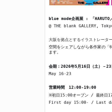
blue
mode
企画展
:
「
HARUTO
@ THE blank GALLERY, Toky
大阪を拠点とするイラストレータ
空間をシェアしながら各作家の「
ます。
会期：
2026
年
5
月
16
日（土）－
23
May 16-23
営業時間
12:00-19:00
初日
15:00
オープン
/
最終日
1
※
First day 15:00- / Last d