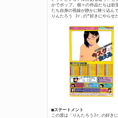
かでポップ。個々の作品たちは欲
たち自身の視線が静かに映り込ん
りんたろう
Jr.
の
“
好きにやらせ
■
ステートメント
この度は「りんたろう
Jr.
の好き