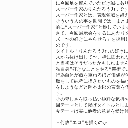
に今回足を運んでいただき誠にあ
スーパー作家のりんたろう
Jr.
で
スーパー作家とは、表現領域を超
そういう人の事を世間では「まと
的に“スーパー作家”と称していま
さて、今回展示会をするにあたり
ズ「〜の好きにやらせろ」を採用
のです。
タイトル「りんたろう
Jr.
の好き
スから抜け出して〜、枠に囚われ
と当初はそうだったかもしれませ
私自身“好きなことをやる”芸術で
行為自体が歳を重ねるほど価値が
魔をして純粋に描きたいものを描
をしようなどと岡本太郎の言葉を
す。
その卑しさを取っ払い純粋な気持ち
回テーマとして掲げタイトルとし
今テーマは実に他者の意見を受け
－
何故“エロ”を描くのか