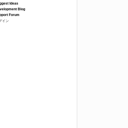
ggest Ideas
velopment Blog
pport Forum
グイン