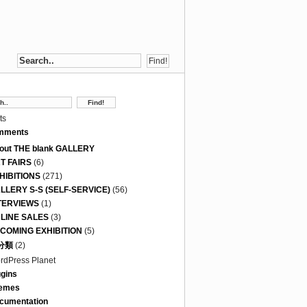
ts
mments
out THE blank GALLERY
T FAIRS
(6)
HIBITIONS
(271)
LLERY S-S (SELF-SERVICE)
(56)
TERVIEWS
(1)
LINE SALES
(3)
COMING EXHIBITION
(5)
分類
(2)
rdPress Planet
ugins
emes
cumentation