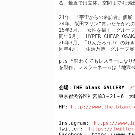
る。最近では立体、空間までも演出
21
年、「宇宙からの来訪者」個展
24
年、阪田マリン”青いたそがれの
25
年
3
月、「女性を描く」グルー
同年
6
月、「
HYPER CHEAP OSAK
26
年
3
月、「りんたろう
Jr.
の好
同年
4
月、「生活万博」グループ展
p.s “
闘わくてもレスラーになり
を製作。レスラーネームは「地獄⭐︎
会場：
THE blank GALLERY
ア
東京都渋谷区神宮前
3
－
21
－
6
大
HP: 
http://www.the-blank-
Instagram:
https://www.i
Twitter:  
https://twitter
Facebook:  
https://www.fa