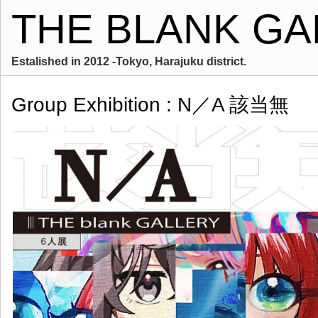
THE BLANK GA
Estalished in 2012 -Tokyo, Harajuku district.
Group Exhibition : N／A 該当無