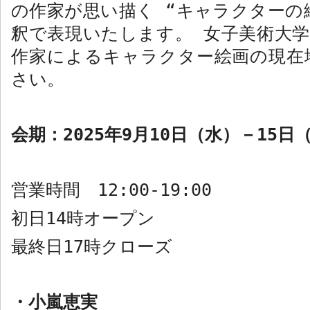
の作家が思い描く “キャラクターの
釈で表現いたします。
女子美術大学
作家によるキャラクター絵画の現在
さい。
会期：
2025
年
9
月
10
日（水）－
15
日
営業時間
12:00-19:00
初日
14
時オープン
最終日
17
時クローズ
・
小嵐恵実