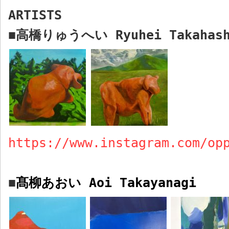
ARTISTS
高橋りゅうへい
Ryuhei Takahas
■
https://www.instagram.com/op
髙柳あおい
Aoi
Takayanagi
■