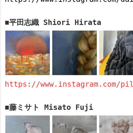
平田志織
Shiori
Hirata
■
https://www.instagram.com/pi
藤ミサト
Misato Fuji
■