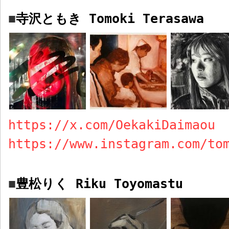
寺沢ともき
Tomoki Terasawa
■
https://x.com/OekakiDaimaou
https://www.instagram.com/to
豊松りく
Riku Toyomastu
■