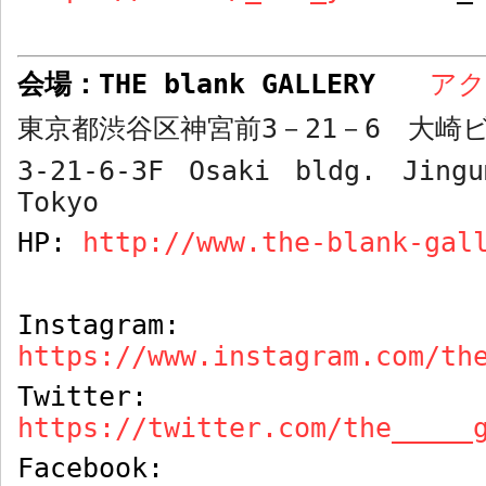
会場：
THE blank GALLERY
ア
東京都渋谷区神宮前
3
－
21
－
6
大崎ビ
3-21-6-3F Osaki bldg. Jingu
Tokyo
HP:
http://www.the-blank-gal
Instagram:
https://www.instagram.com/th
Twitter:
https://twitter.com/the_____
Facebook: