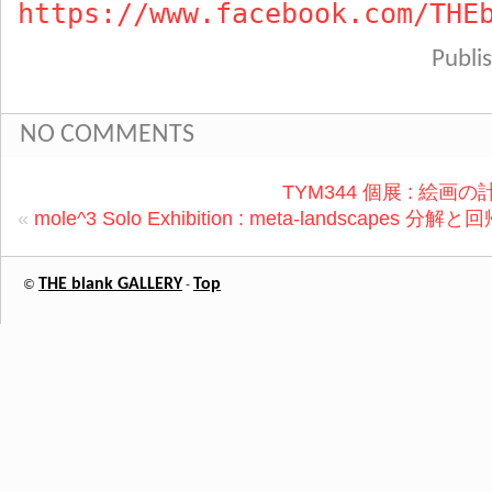
https://www.facebook.com/THE
Publ
NO COMMENTS
TYM344 個展 : 絵画の計画
«
mole^3 Solo Exhibition : meta-landscapes 分
THE blank GALLERY
Top
©
-