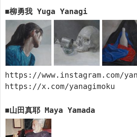
柳勇我
Yuga Yanagi
■
https://www.instagram.com/ya
https://x.com/yanagimoku
山田真耶
Maya
Yamada
■