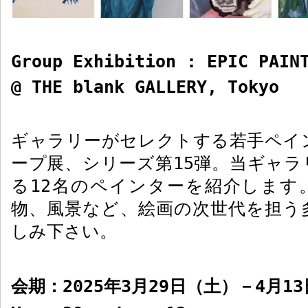
Group Exhibition : EPIC PAIN
@ THE blank GALLERY, Tokyo
ギャラリーがセレクトする若手ペイ
ープ展、シリーズ第
15
弾。当ギャラ
る
12
名のペインターを紹介します
物、風景など、絵画の次世代を担う
しみ下さい。
会期：
2025
年
3
月
29
日（土）－
4
月
13