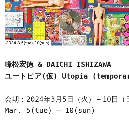
峰松宏徳
& DAICHI ISHIZAWA
ユートピア
(
仮
)
Utopia (tempora
会期：
2024
年
3
月
5
日（火）－
10
日（
Mar. 5(tue) – 10(sun)