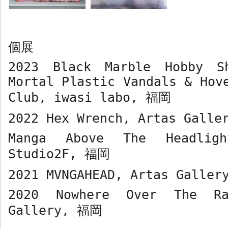
個展
2023 Black Marble Hobby S
Mortal Plastic Vandals & Hov
Club, iwasi labo,
福岡
2022 Hex Wrench, Artas Gall
Manga Above The Headligh
Studio2F,
福岡
2021 MVNGAHEAD, Artas Galle
2020 Nowhere Over The Ra
Gallery,
福岡