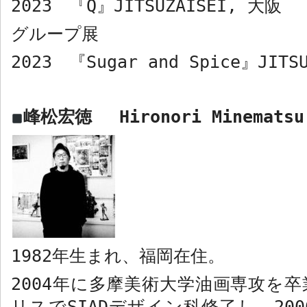
2023
『
Q
』
JITSUZAISEI,
大阪
グループ展
2023
『
Sugar and Spice
』
JITS
峰松宏徳
Hironori Minematsu
1982
年生まれ、福岡在住。
2004
年に多摩美術大学油画専攻を卒
リスで
SIAD
デザイン科修了し、
200