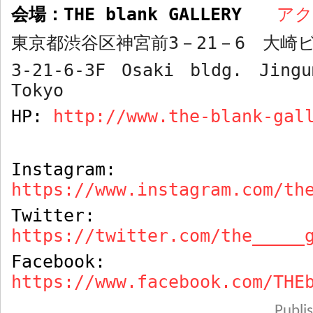
会場：
THE blank GALLERY
ア
東京都渋谷区神宮前
3
－
21
－
6
大崎ビ
3-21-6-3F Osaki bldg. Jingu
Tokyo
HP:
http://www.the-blank-gal
Instagram:
https://www.instagram.com/th
Twitter:
https://twitter.com/the_____
Facebook:
https://www.facebook.com/THE
Publ