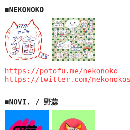
NEKONOKO
■
https://potofu.me/nekonoko
https://twitter.com/nekonoko
NOVI.
/
野蒜
■