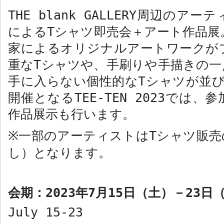
THE blank GALLERY
周辺のアーテ
による
T
シャツ即売会＋アート作品展
家によるオリジナルアートワークが
重な
T
シャツや、手刷りや手描きの一
手に入らない個性的な
T
シャツが並
開催となる
TEE-TEN 2023
では、参
作品展示も行います。
一部のアーティストは
T
シャツ販売
※
し）となります。
会期：
2023
年
7
月
15
日（土）－
23
日
July 15-23