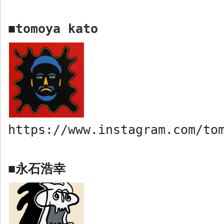
tomoya kato
■
https://www.instagram.com/to
永石浩幸
■