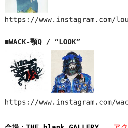
https://www.instagram.com/lo
WACK-
顎
Q /
“LOOK”
■
https://www.instagram.com/wa
会場：
THE blank GALLERY
ア