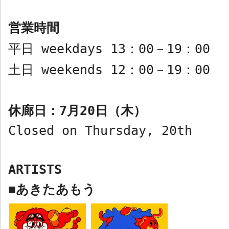
営業時間
平日
weekdays 13
：
00
－
19
：
00
土日
weekends 12
：
00
－
19
：
00
休廊日：
7
月
20
日（木）
Closed on Thursday, 20th
ARTISTS
あきたあもう
■