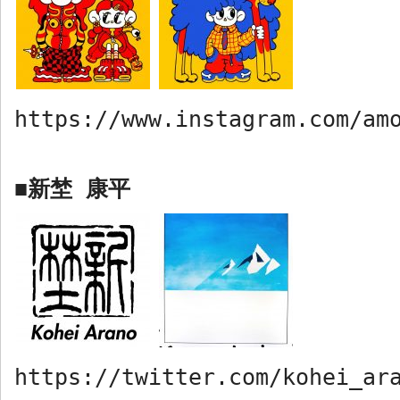
https://www.instagram.com/am
新埜 康平
■
https://twitter.com/kohei_ar