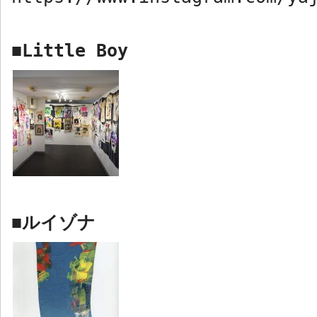
Little Boy
■
ルイゾナ
■