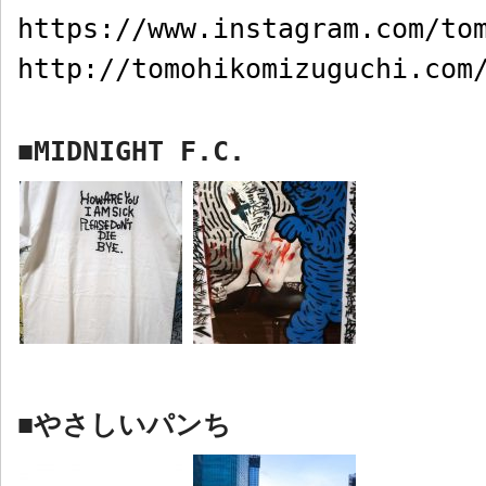
https://www.instagram.com/to
http://tomohikomizuguchi.com
MIDNIGHT F.C.
■
やさしいパンち
■