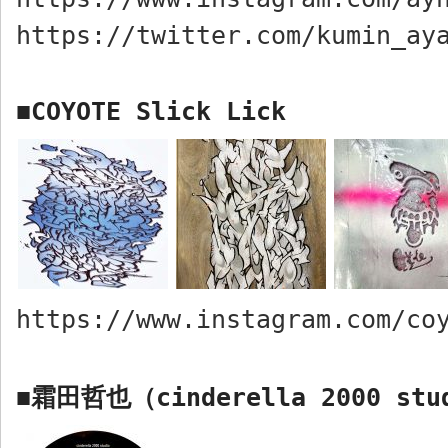
https://twitter.com/kumin_ay
COYOTE Slick Lick
■
https://www.instagram.com/co
霜田哲也（
cinderella 2000 stu
■