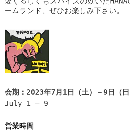
愛くるしくもスパイスの効いた
HANA
ームランド、ぜひお楽しみ下さい。
会期：
2023
年
7
月
1
日（土）－
9
日（日
July 1 – 9
営業時間