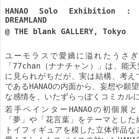
HANAO Solo Exhibition 
DREAMLAND
@ THE blank GALLERY, Tokyo
ユーモラスで愛嬌に溢れたうさぎ
「
77chan
（ナナチャン）」は、能天
に
見られ
がちだが、実は結構、考え
である
HANAO
の内面から、妄想や願望
な感情を、いたずらっぽくコミカル
若手ペインター
HANAO
の初個展と
「夢」や「花言葉」をテーマとした
トイフィギュアを模した立体作品な