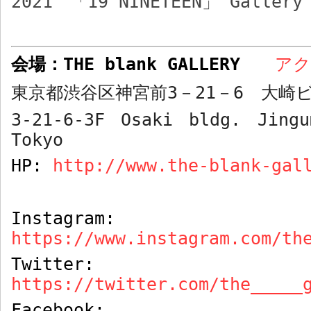
2021
「
19 NINETEEN
」
Gallery
会場：
THE blank GALLERY
ア
東京都渋谷区神宮前
3
－
21
－
6
大崎ビ
3-21-6-3F Osaki bldg. Jingu
Tokyo
HP:
http://www.the-blank-gal
Instagram:
https://www.instagram.com/th
Twitter:
https://twitter.com/the_____
Facebook: