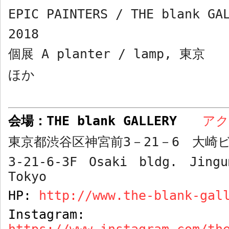
EPIC PAINTERS / THE blank G
2018
個展
A planter / lamp,
東京
ほか
会場：
THE blank GALLERY
ア
東京都渋谷区神宮前
3
－
21
－
6
大崎ビ
3-21-6-3F Osaki bldg. Jingu
Tokyo
HP:
http://www.the-blank-gal
Instagram: