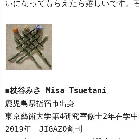
いになってもらえたら嬉しいです。
杖谷みさ
Misa Tsuetani
■
鹿児島県指宿市出身
東京藝術大学第
4
研究室修士
2
年在学中
2019
年
JIGAZO
創刊