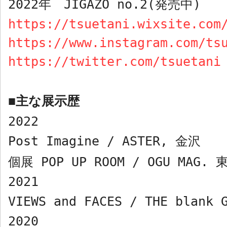
2022
年
JIGAZO no.2(
発売中
)
https://tsuetani.wixsite.com
https://www.instagram.com/ts
https://twitter.com/tsuetani
主な展示歴
■
2022
Post Imagine / ASTER,
金沢
個展
POP UP ROOM / OGU MAG.
2021
VIEWS and FACES / THE blank 
2020