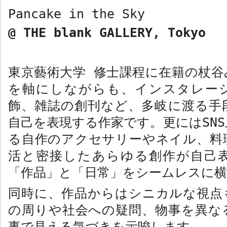
Pancake in the Sky
@ THE blank GALLERY, Tokyo
東京藝術大学
修士課程に在籍の杖谷
を軸にしながらも、インスタレー
飾、雑誌の創刊など、多岐に渡る手
自己を表現する作家です。更には
SNS
る自作のアクセサリーやネイル、料
活と密接したあらゆる創作が自己
「作品」と「日常」をシームレスに
同時に、作品からはシニカルな視点
の周りや社会への疑問、物事を異な
事で見える気づきを示唆します。