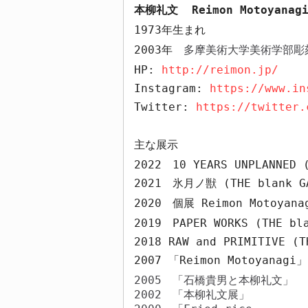
本柳礼文 Reimon Motoyanag
1973
年生まれ
2003
年
多摩美術大学美術学部彫
HP:
http://reimon.jp/
Instagram:
https://www.in
Twitter:
https://twitter.
主な展示
2022
10 YEARS UNPLANNED 
2021
氷月ノ獣
(THE blank G
2020
個展
Reimon Motoyana
2019
PAPER WORKS (THE bl
2018 RAW and PRIMITIVE (T
2007
「
Reimon Motoyanagi
」
2005
「石橋貴男と本柳礼文」
2002
「本柳礼文展」