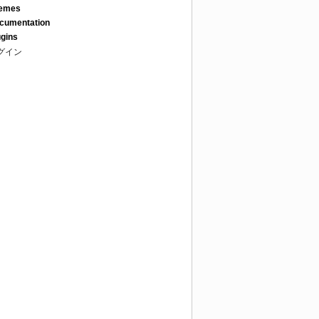
emes
cumentation
ugins
グイン