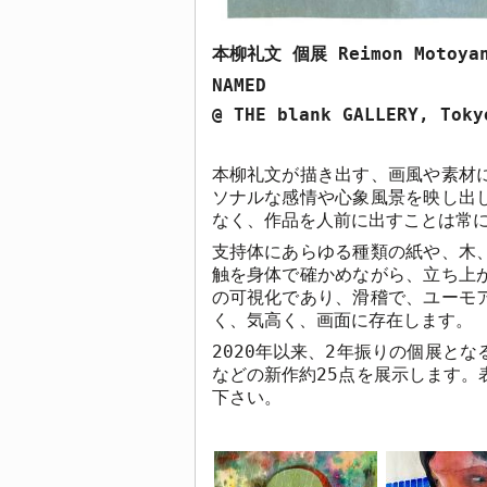
本柳礼文 個展
Reimon Motoya
NAMED
@ THE blank GALLERY, Toky
本柳礼文が描き出す、画風や素材
ソナルな感情や心象風景を映し出
なく、作品を人前に出すことは常
支持体にあらゆる種類の紙や、木
触を身体で確かめながら、立ち上
の可視化であり、滑稽で、ユーモ
く、気高く、画面に存在します。
2020
年以来、
2
年振りの個展とな
などの新作約
25
点を展示します。
下さい。