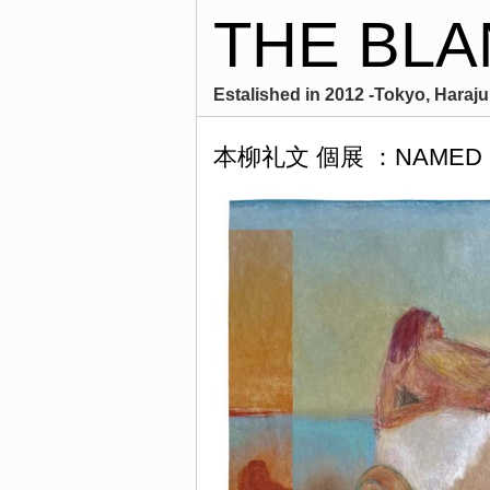
THE BLA
Estalished in 2012 -Tokyo, Harajuk
本柳礼文 個展 ：NAMED