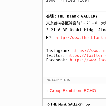
2000
「
Fried rice
」
会場：
THE blank GALLERY
東京都渋谷区神宮前
3
－
21
－
6
大
3-21-6-3F Osaki bldg. Jin
HP: 
http://www.the-blank-
Instagram:
https://www.in
Twitter: 
https://twitter.
Facebook: 
https://www.fac
NO COMMENTS
«
Group Exhibition -ECHO-
THE blank GALLERY
Top
©
-