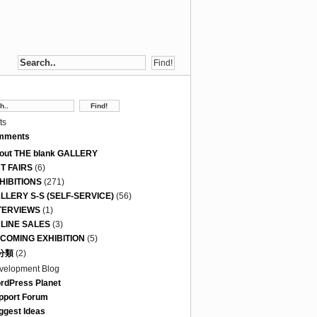
ts
mments
out THE blank GALLERY
T FAIRS
(6)
HIBITIONS
(271)
LLERY S-S (SELF-SERVICE)
(56)
TERVIEWS
(1)
LINE SALES
(3)
COMING EXHIBITION
(5)
分類
(2)
velopment Blog
rdPress Planet
pport Forum
ggest Ideas