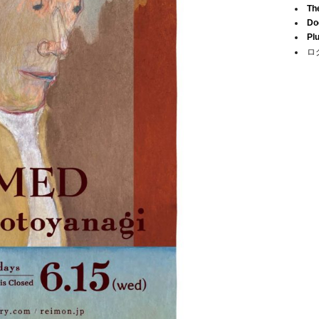
Th
Do
Pl
ロ