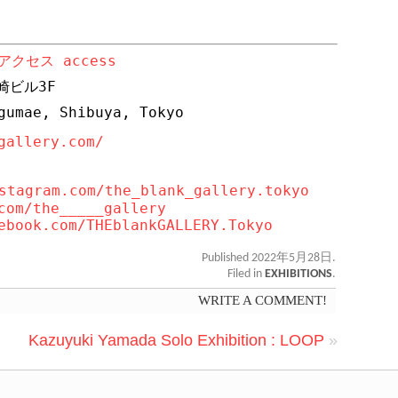
アクセス
access
崎ビル
3F
gumae, Shibuya, Tokyo
gallery.com/
stagram.com/the_blank_gallery.tokyo
com/the_____gallery
ebook.com/THEblankGALLERY.Tokyo
Published 2022年5月28日.
Filed in
EXHIBITIONS
.
WRITE A COMMENT!
Kazuyuki Yamada Solo Exhibition : LOOP
»