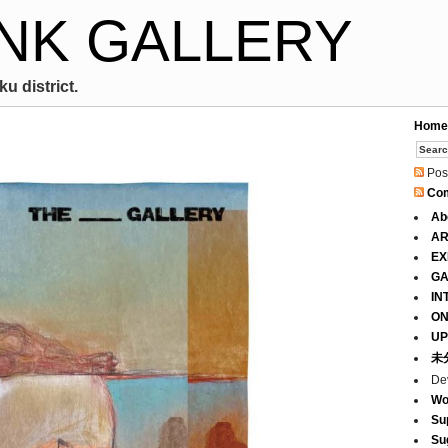
NK GALLERY
u district.
Home
Pos
Co
Ab
AR
EX
GA
IN
ON
UP
未
De
Wo
Su
Su