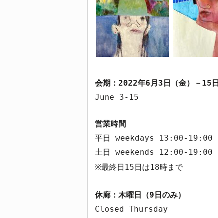
会期：
2022
年
6
月
3
日（金）－
15
June 3-15
営業時間
平日
weekdays 13:00-19:00
土日
weekends 12:00-19:00
最終日
15
日は
18
時まで
※
休廊：木曜日（
9
日のみ）
Closed Thursday