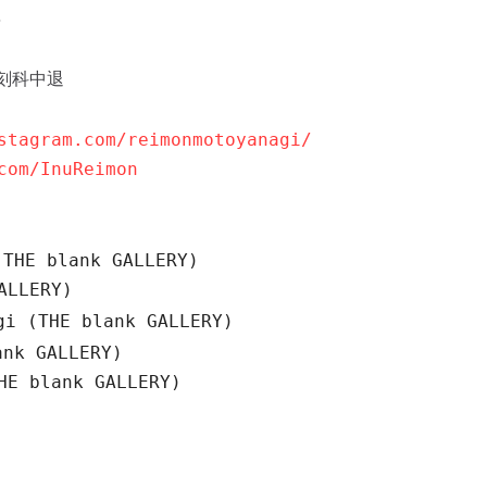
i
刻科中退
stagram.com/reimonmotoyanagi/
com/InuReimon
(THE blank GALLERY)
ALLERY)
gi (THE blank GALLERY)
ank GALLERY)
HE blank GALLERY)