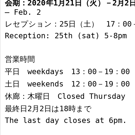
会期：
2020
年
1
月
21
日（火）－
2
月
2
– Feb. 2
レセプション：
25
日（土）
17
：
00
Reception: 25th (sat) 5-8pm
営業時間
平日
weekdays 13
：
00
－
19
：
00
土日
weekends 12
：
00
－
19
：
00
休廊：木曜日
Closed Thursday
最終日
2
月
2
日は
18
時まで
The last day closes at 6pm.