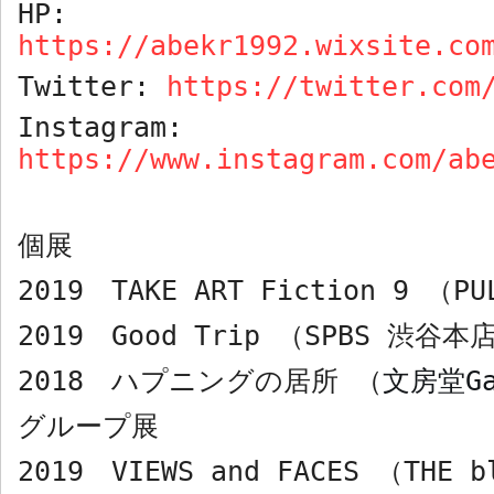
HP:
https://abekr1992.wixsite.co
Twitter:
https://twitter.com
Instagram:
https://www.instagram.com/ab
個展
2019
TAKE ART Fiction 9
（PU
2019
Good Trip
（SPBS 渋谷本
2018
ハプニングの居所 （
文房堂
G
グループ展
2019
VIEWS and FACES
（
THE b