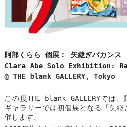
阿部くらら 個展： 矢継ぎバカンス
Clara Abe Solo Exhibition: R
@ THE blank GALLERY, Tokyo
この度
THE blank GALLERY
では、
ギャラリーでは初個展となる「矢継
催します。