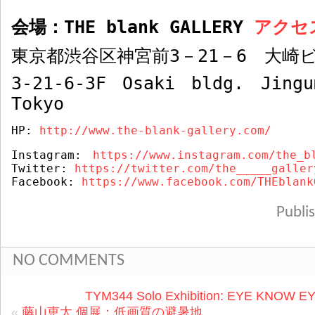
会場：
THE blank GALLERY
アク
東京都渋谷区神宮前
3
－
21
－
6
大崎ビ
3-21-6-3F Osaki bldg. Jingu
Tokyo
HP: 
http://www.the-blank-gallery.com/
Instagram:
https://www.instagram.com/the_b
Twitter: 
https://twitter.com/the_____galler
Facebook: 
https://www.facebook.com/THEblank
Publ
NO COMMENTS
TYM344 Solo Exhibition: EYE KNOW 
«
藤山恵太 個展：低画質の避暑地