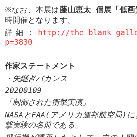
なお、本展は
藤山恵太 個展「低画
※
時開催となります。
詳細：
http://the-blank-gall
p=3830
作家ステートメント
・矢継ぎバカンス
20200109
「制御された衝撃実演」
NASA
と
FAA(
アメリカ連邦航空局
)
に
撃実験の名前である。