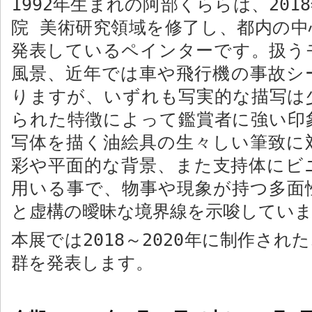
1992
年生まれの阿部くららは、
2018
院 美術研究領域
を修了し、都内の中
発表しているペインターです。扱う
風景、近年では車や飛行機の事故シ
りますが、いずれも写実的な描写は
られた特徴によって鑑賞者に強い印
写体を描く油絵具の生々しい筆致に
彩や平面的な背景、また支持体にビ
用いる事で、物事や現象が持つ多面
と虚構の曖昧な境界線を示唆してい
本展では
2018
～
2020
年に制作された
群を発表します。