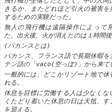
飛行機が墜落したとして、中の人間
きるか、またどれほど引火の被害を
するための実験だった。
無人の飛行機は遠隔操作によって
た。出火後、火が消えたのは１時間
(
バカンスとは
)
バカンス、フランス語で長期休暇を
テン語の「
vaco(
空っぽ
)
」から来て
一般的には、どこかリゾート地で休
れる。
休息を目標に労働する人は少なくな
くたどり着いた休息の日は大抵、す
を迎える。