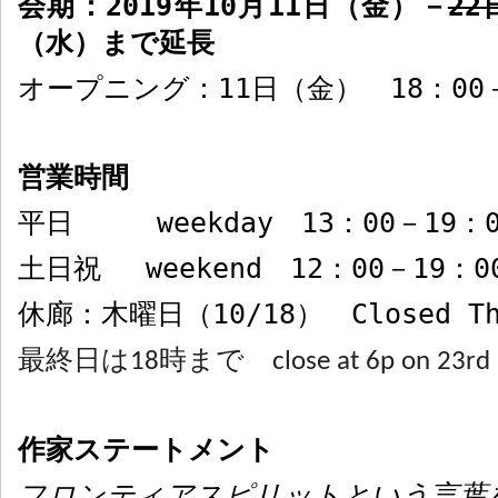
会期：
2019
年
10
月
11
日（金）－
22
（水）まで延長
オープニング：
11
日（金）
18
：
00
営業時間
平日
weekday
13
：
00
－
19
：
土日祝
weekend
12
：
00
－
19
：
0
休廊：木曜日（
10/18
）
Closed T
最終日は18時まで close at 6p on 23rd
作家ステートメント
フロンティアスピリットという言葉