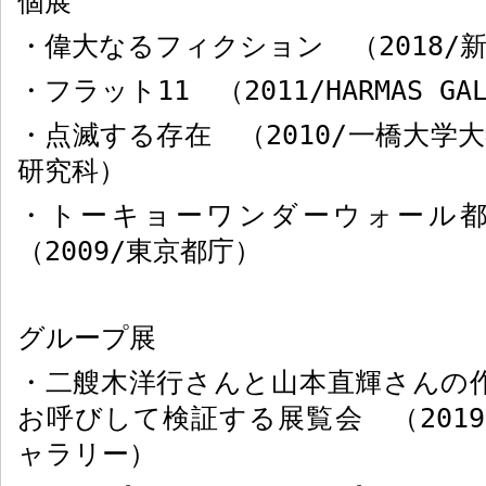
個展
・偉大なるフィクション （
2018/
・フラット
11
（
2011/HARMAS GA
・点滅する存在 （
2010/
一橋大学大
研究科）
・トーキョーワンダーウォール
（
2009/
東京都庁）
グループ展
・二艘木洋行さんと山本直輝さんの
お呼びして検証する展覧会 （
2019
ャラリー）