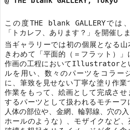
@ THE blank GALLERY, Tokyo
この度
THE blank GALLERY
では
「トカレフ、あります？」を開催し
当ギャラリーでは初の個展となる山
きわめて「平面的（＝フラット）」
作画の工程において
Illustrator
と
ルを用い、数々のパーツをコラー
に、筆致を見せない丁寧な塗り作業
作業をもって、絵画として完成させ
するパーツとして扱われるモチーフ
人体の部位や、金網、輪郭線、穴の入
ホールのような）、モザイクなど、