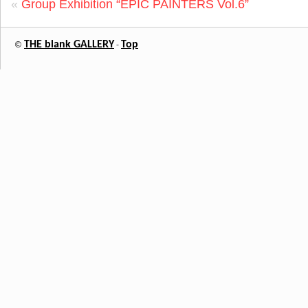
«
Group Exhibition “EPIC PAINTERS Vol.6”
THE blank GALLERY
Top
©
-