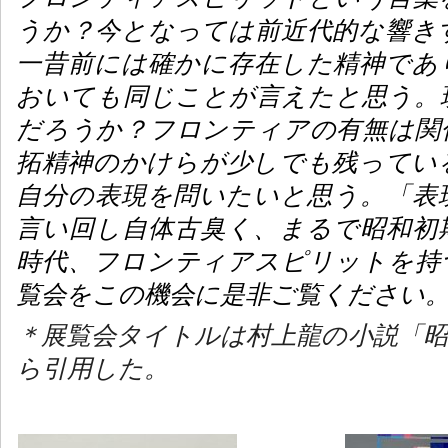
うか？今となっては前近代的な響き
一昔前には確かに存在した精神であ
おいても同じことが言えたと思う。
だろうか？フロンティアの有無は関
拓精神のかけらが少しでも残ってい
自分の表現を問いたいと思う。「表
言い回し自体古臭く、まるで昭和初
時代、フロンティアスピリットを持
覧会をこの機会に是非ご覧ください
＊展覧会タイトルは村上龍の小説「昭
ら引用した。