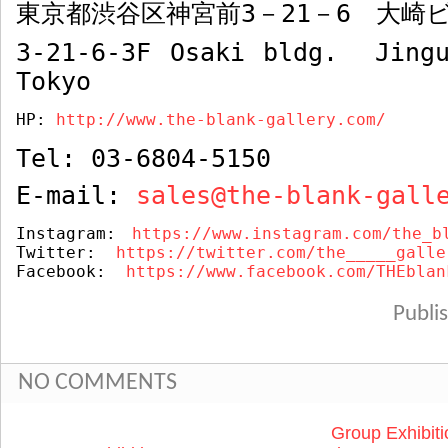
東京都渋谷区神宮前
3
－
21
－
6
大崎ビ
3-21-6-3F Osaki bldg. Jingu
Tokyo
HP: 
http://www.the-blank-gallery.com/
Tel: 03-6804-5150
E-mail:
sales@the-blank-gall
Instagram:
https://www.instagram.com/the_b
Twitter:  
https://twitter.com/the_____galle
Facebook:  
https://www.facebook.com/THEblan
Publ
NO COMMENTS
Group Exhibi