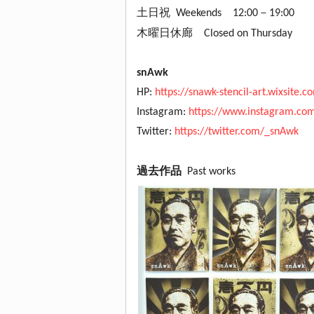
土日祝 Weekends 12:00－19:00
木曜日休廊 Closed on Thursday
snAwk
HP:
https://snawk-stencil-art.wixsite.c
Instagram:
https://www.instagram.com
Twitter:
https://twitter.com/_snAwk
過去作品
Past works