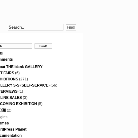
ts
mments
out THE blank GALLERY
T FAIRS
(6)
HIBITIONS
(271)
LLERY S-S (SELF-SERVICE)
(56)
TERVIEWS
(1)
LINE SALES
(3)
COMING EXHIBITION
(5)
分類
(2)
ugins
emes
rdPress Planet
cumentation