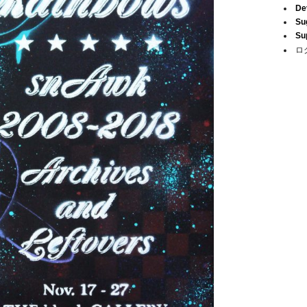
De
Su
Su
ロ