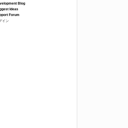
velopment Blog
ggest Ideas
pport Forum
グイン