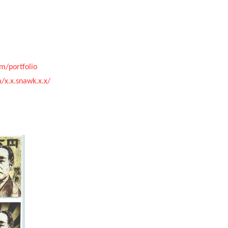
om/portfolio
/x.x.snawk.x.x/