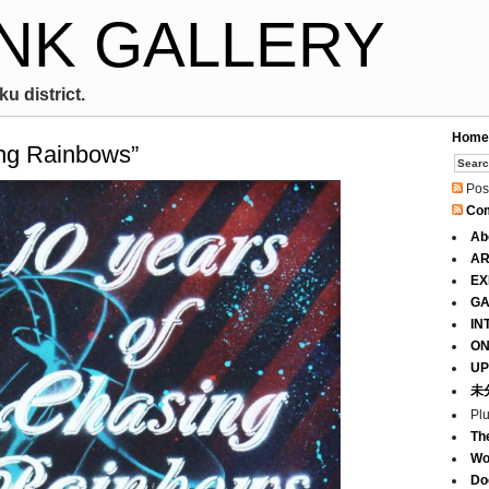
NK GALLERY
u district.
Home
ng Rainbows”
Pos
Co
Ab
AR
EX
GA
IN
ON
UP
未
Pl
Th
Wo
Do