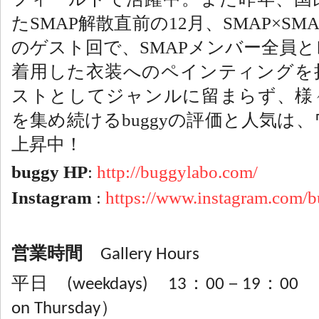
フィールドで活躍中。また昨年、国
SMAP
12
SMAP×SM
た
解散直前の
月、
SMAP
のゲスト回で、
メンバー全員と
着用した衣装へのペインティングを
ストとしてジャンルに留まらず、様
buggy
を集め続ける
の評価と人気は、
上昇中！
buggy HP
:
http://buggylabo.com/
Instagram
:
https://www.instagram.com/b
営業時間
Gallery Hours
平日 (weekdays) 13：00－19：00
on Thursday）