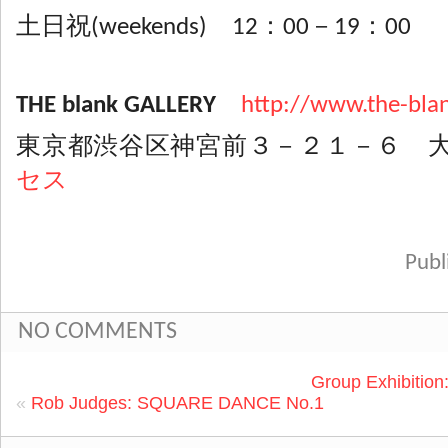
土日祝(weekends) 12：00－19：00
THE blank GALLERY
http://www.the-blan
東京都渋谷区神宮前３－２１－６ 
セス
Pub
NO COMMENTS
Group Exhibiti
«
Rob Judges: SQUARE DANCE No.1