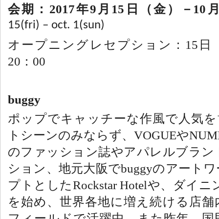
2017
9
15
10
会期：
年
月
日（金）－
15(fri) – oct. 1(sun)
15
オープニングレセプション：
日
20
00
：
buggy
ポップでキャッチーな作風で人気を
VOGUE
NUM
トシーンのみならず、
や
のファッション誌やアパレルブラン
buggy
ション、地元大阪で
のアートワ
Rockstar Hotel
プトとした
や、ダイニ
を始め、世界各地に増え続ける店舗