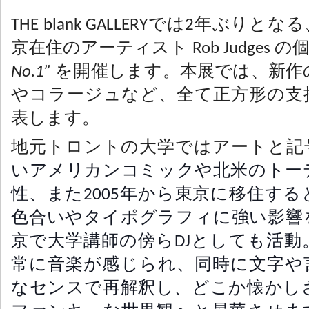
THE blank GALLERYでは2年ぶり
京在住のアーティスト Rob Judges の
No.1”
を開催します。本展では、新作
やコラージュなど、全て正方形の支
表します。
地元トロントの大学ではアートと記
いアメリカ
ンコミックや北米のトー
性、また2005年から東京に移住す
色
合いやタイポグラフィに強い影響
京で大学講師の傍らDJとしても活動
常に音楽が感じられ、同時に文字や
なセンスで再解釈し、どこか懐かし