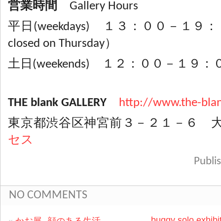
営業時間
Gallery Hours
平日(weekdays) １３：００－１
closed on Thursday）
土日(weekends) １２：００－１９：
THE blank GALLERY
http://www.the-blan
東京都渋谷区神宮前３－２１－６ 
セス
Publ
NO COMMENTS
buggy solo exhibit