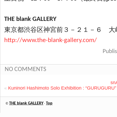
THE blank GALLERY
東京都渋谷区神宮前３－２１－６ 大
http://www.the-blank-gallery.com/
Publ
NO COMMENTS
snA
«
Kuninori Hashimoto Solo Exhibition : “GURUGURU”
THE blank GALLERY
Top
©
-