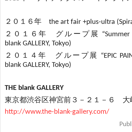
２０１６年 the art fair +plus-ultra (Spira
２０１６年 グループ展 “Summer Grou
blank GALLERY, Tokyo)
２０１４年 グループ展 “EPIC PAINTER
blank GALLERY, Tokyo)
THE blank GALLERY
東京都渋谷区神宮前３－２１－６ 大
http://www.the-blank-gallery.com/
Pub