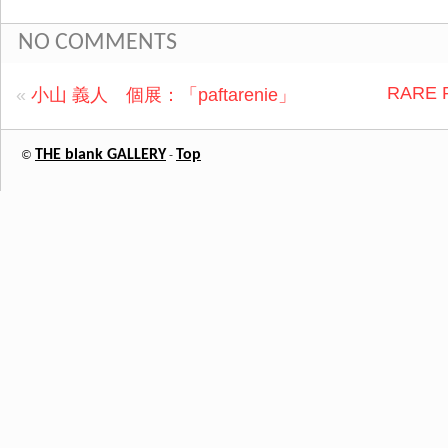
NO COMMENTS
RARE 
«
小山 義人 個展：「paftarenie」
THE blank GALLERY
Top
©
-