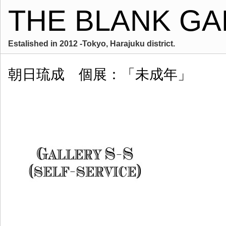
THE BLANK GA
Estalished in 2012 -Tokyo, Harajuku district.
朝日琉成 個展：「未成年」