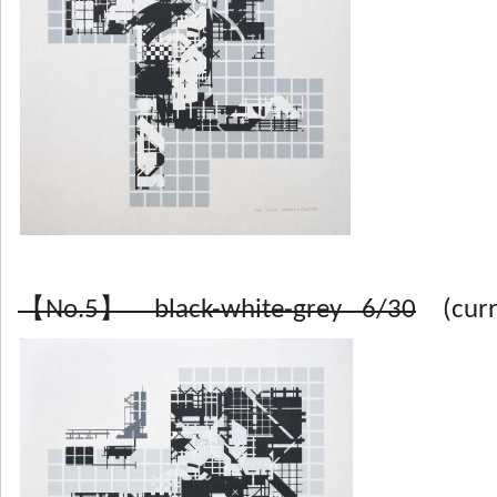
【No.5】 black-white-grey 6/30
(curre