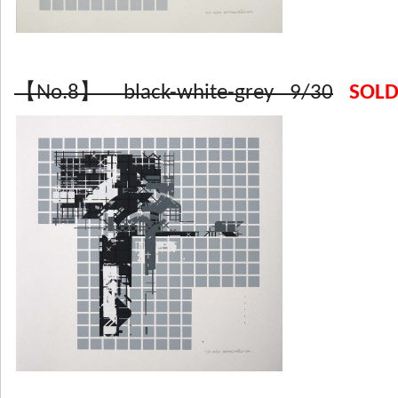
【No.8】 black-white-grey 9/30
SOL