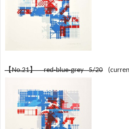
【No.21】 red-blue-grey 5/20
(current