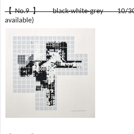
【No.9】 black-white-grey 10/3
available)