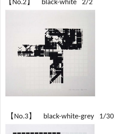
【No.2】 black-white 2/2
【No.3】 black-white-grey 1/30