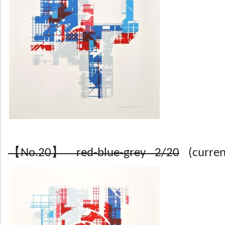
【No.20】 red-blue-grey 2/20
(current