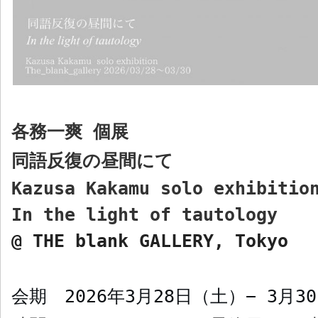
各務一爽
個展
同語反復の昼間にて
Kazusa Kakamu solo exhibitio
In the light of tautology
@ THE blank GALLERY, Tokyo
会期
2026
年
3
月
28
日（土）−
3
月
30