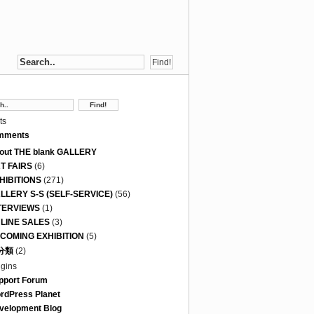
ts
mments
out THE blank GALLERY
T FAIRS
(6)
HIBITIONS
(271)
LLERY S-S (SELF-SERVICE)
(56)
TERVIEWS
(1)
LINE SALES
(3)
COMING EXHIBITION
(5)
分類
(2)
ugins
pport Forum
rdPress Planet
velopment Blog