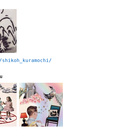
/shikoh_kuramochi/
u