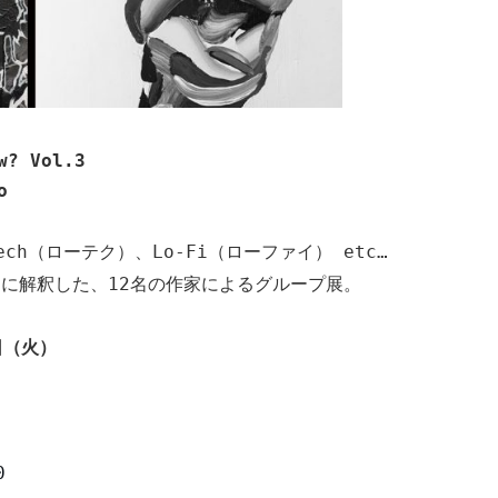
w? Vol.3
o
ech
（ローテク）、
Lo-Fi
（ローファイ）
etc…
的に解釈した、
12
名の作家によるグループ展。
日（火）
0