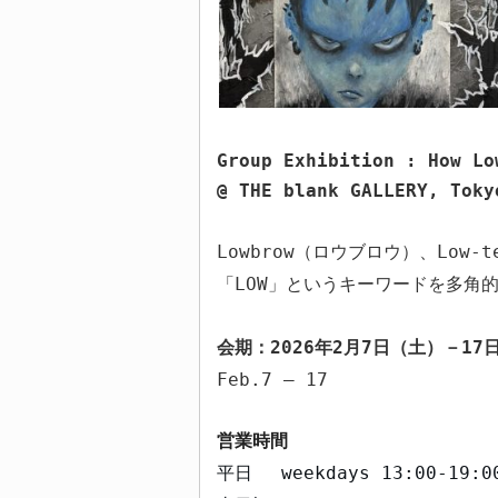
Group Exhibition : How Lo
@ THE blank GALLERY, Toky
Lowbrow
（ロウブロウ）、
Low-t
「
LOW
」というキーワードを多角
会期：
2026
年
2
月
7
日（土）－
17
Feb.7 – 17
営業時間
平日
weekdays
13:00-19:0