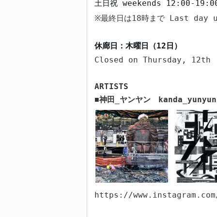
土日祝
weekends
12:00-19:0
最終日は
18
時まで
Last day 
※
休廊日：木曜日（
12
日）
Closed on Thursday, 12th
ARTISTS
神田
_
ヤンヤン
kanda_yunyun
■
https://www.instagram.com