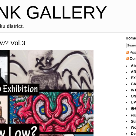
NK GALLERY
u district.
Home
ow? Vol.3
Pos
Co
Ab
AR
EX
GA
IN
ON
UP
未
Pl
Su
Wo
De