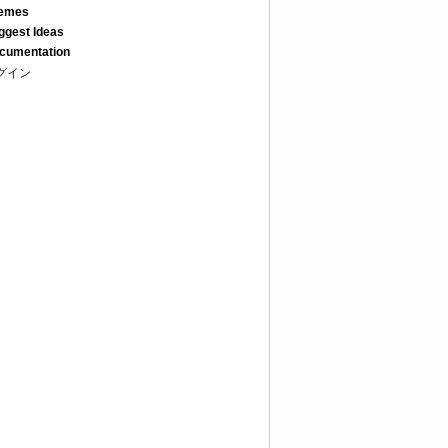
emes
ggest Ideas
cumentation
グイン