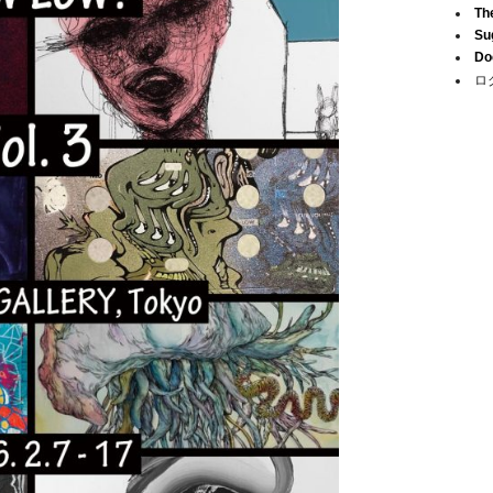
Th
Su
Do
ロ