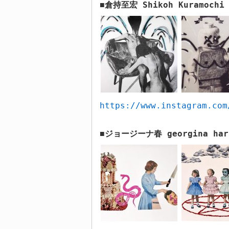
倉持至宏
Shikoh Kuramochi
■
https://www.instagram.com
ジョージーナ春
georgina har
■