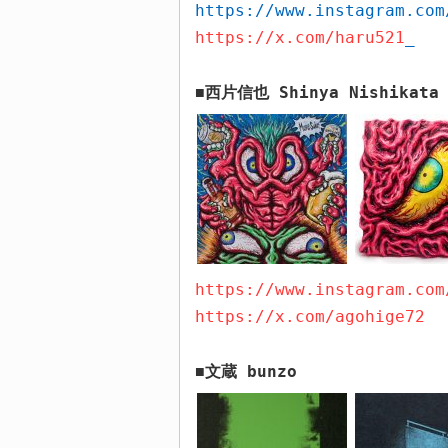
https://www.instagram.com
https://x.com/haru521
_
西片信也
Shinya Nishikata
■
https://www.instagram.com
https://x.com/agohige72
文蔵
bunzo
■