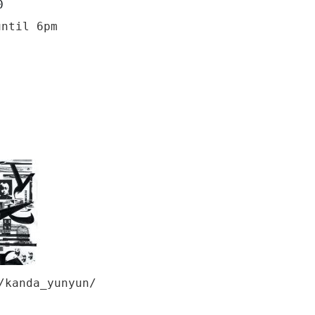
0
until 6pm
/kanda_yunyun/