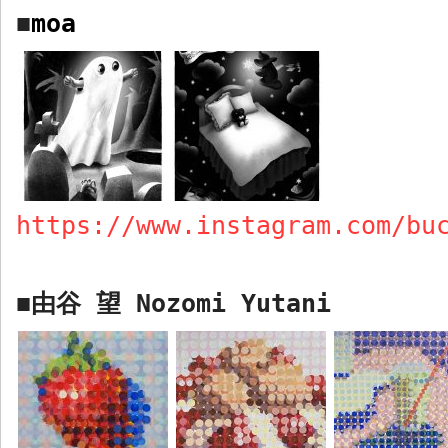
moa
■
https://www.instagram.com/bu
由谷 望
Nozomi Yutani
■