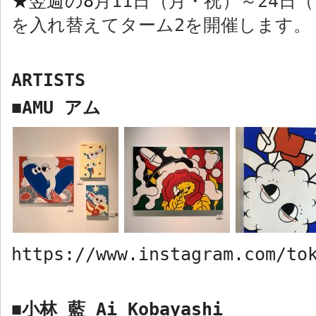
翌週の
8
月
11
日（月・祝）～
24
日（
★
を入れ替えてターム
2
を開催します。
ARTISTS
AMU
アム
■
https://www.instagram.com/to
小林 藍
Ai Kobayashi
■