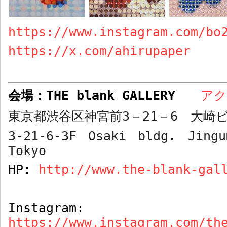
https://www.instagram.com/bo
https://x.com/ahirupaper
会場：
THE blank GALLERY
ア
東京都渋谷区神宮前
3
－
21
－
6
大崎ビ
3-21-6-3F Osaki bldg. Jingu
Tokyo
HP:
http://www.the-blank-gal
Instagram:
https://www.instagram.com/th