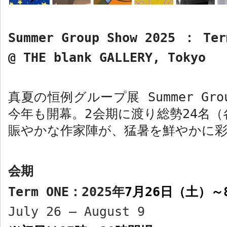
Summer Group Show 2025
：
Ter
@ THE blank GALLERY, Tokyo
真夏の恒例グループ展
Summer Gro
今年も開幕。
2
会期に渡り総勢
24
名（
賑やかな作家陣が、猛暑を鮮やかに
会期
Term ONE
：
2025
年
7
月
26
日（土）～
July 26 – August 9