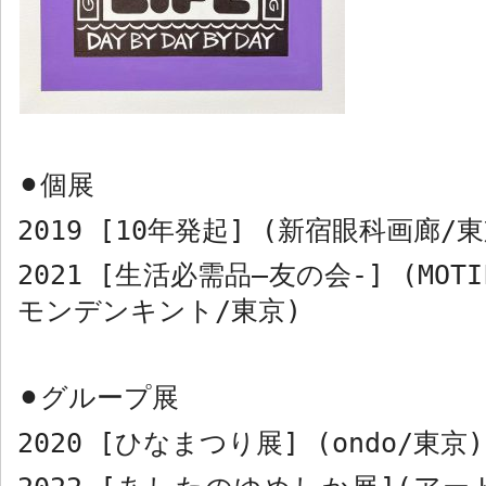
個展
⚫︎
2019 [10
年発起
] (
新宿眼科画廊
/
東
2021 [
生活必需品
–
友の会
-] (MOTI
モンデンキント
/
東京
)
グループ展
⚫︎
2020 [
ひなまつり展
] (ondo/
東京
)