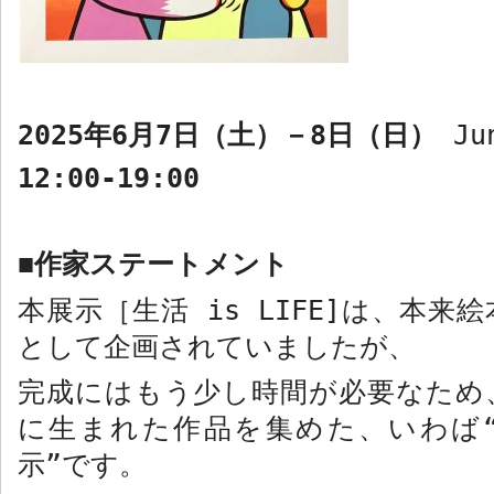
2025
年
6
月
7
日（土）－
8
日（日）
Ju
12:00-19:00
作家ステートメント
■
本展示［生活
is LIFE]
は、本来絵
として企画されていましたが、
完成にはもう少し時間が必要なため
に生まれた作品を集めた、いわ
ば
示”です。