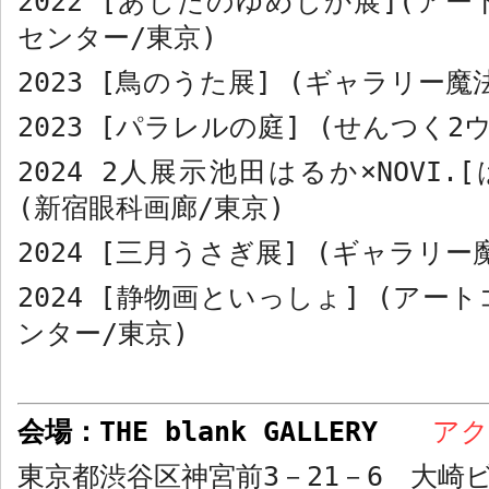
2022 [
あしたのゆめしか展
](
アー
センター
/
東京
)
2023 [
鳥のうた展
] (
ギャラリー魔
2023 [
パラレルの庭
] (
せんつく
2
2024 2
人展示池田はるか
×NOVI.[
(
新宿眼科画廊
/
東京
)
2024 [
三月うさぎ展
] (
ギャラリー
2024 [
静物画といっしょ
] (
アート
ンター
/
東京
)
会場：
THE blank GALLERY
ア
東京都渋谷区神宮前
3
－
21
－
6
大崎ビ