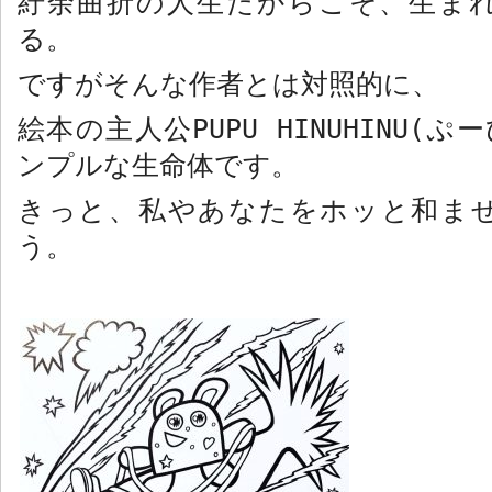
紆余曲折の人生だからこそ、生ま
る。
ですがそんな作者とは対照的に、
絵本の主人公
PUPU HINUHINU(
ぷー
ンプルな生命体です。
きっと、私やあなたをホッと和ま
う。