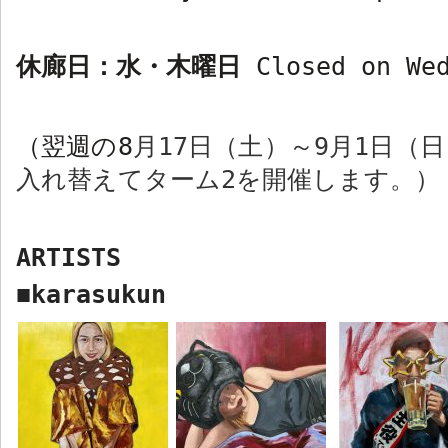
休廊日：水・木曜日
Closed on We
（翌週の
8
月
17
日（土）～
9
月
1
日（日
入れ替えてターム
2
を開催します。）
ARTISTS
karasukun
■