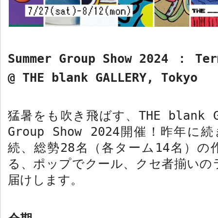
Summer Group Show 2024
：
Ter
@ THE blank GALLERY, Tokyo
猛暑をも吹き飛ばす、
THE blank 
Group Show 2024
開催！昨年に続
続、総勢
28
名（各ターム
14
名）の
る、ポップでクール、クセ者揃いの
届けします。