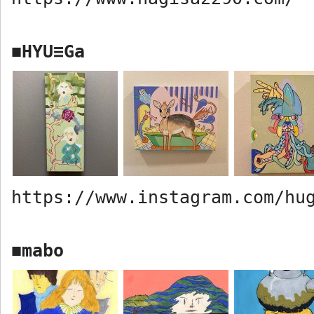
HYU≡Ga
■
https://www.instagram.com/hu
mabo
■