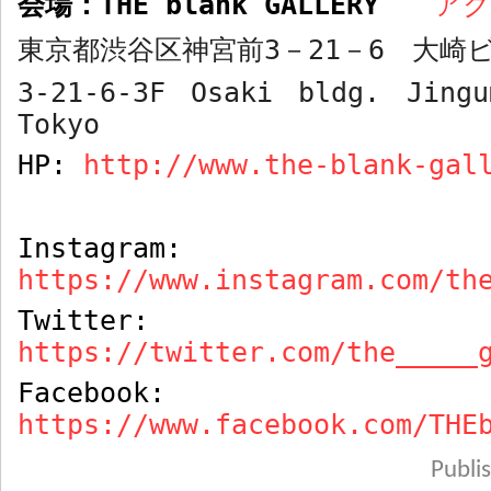
会場：
THE blank GALLERY
ア
東京都渋谷区神宮前
3
－
21
－
6
大崎ビ
3-21-6-3F Osaki bldg. Jingu
Tokyo
HP:
http://www.the-blank-gal
Instagram:
https://www.instagram.com/th
Twitter:
https://twitter.com/the_____
Facebook:
https://www.facebook.com/THE
Publ