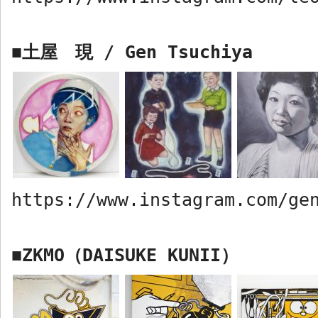
土屋 現
/ Gen Tsuchiya
■
https://www.instagram.com/ge
ZKMO
（
DAISUKE KUNII
）
■