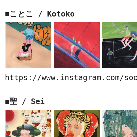
ことこ
/ Kotoko
■
https://www.instagram.com/so
聖
/ Sei
■