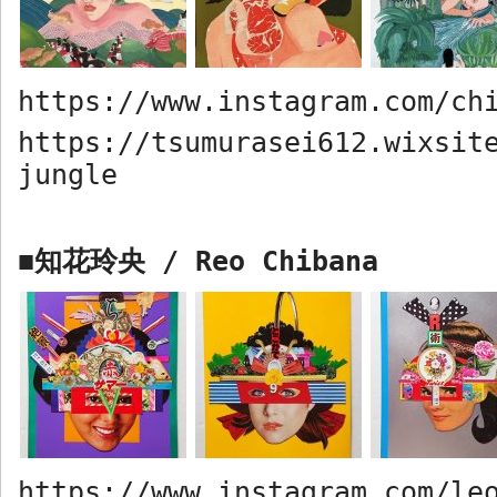
https://www.instagram.com/ch
https://tsumurasei612.wixsit
jungle
知花玲央
/ Reo Chibana
■
https://www.instagram.com/le