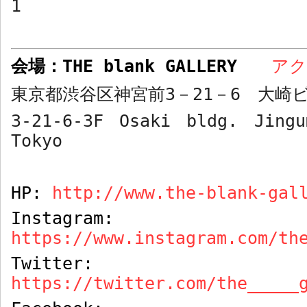
1
会場：
THE blank GALLERY
ア
東京都渋谷区神宮前
3
－
21
－
6
大崎ビ
3-21-6-3F Osaki bldg. Jingu
Tokyo
HP:
http://www.the-blank-gal
Instagram:
https://www.instagram.com/th
Twitter:
https://twitter.com/the_____