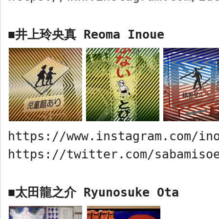
井上玲央真
Reoma Inoue
■
https://www.instagram.com/in
https://twitter.com/sabamiso
太田龍之介
Ryunosuke Ota
■