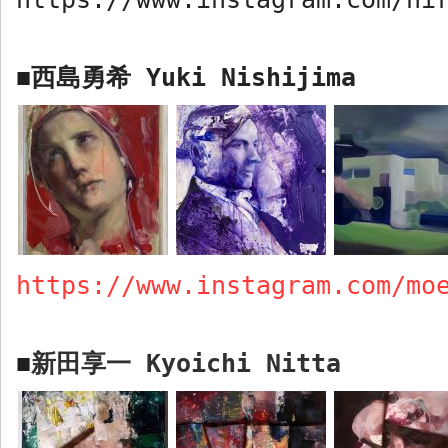
西島勇希
Yuki Nishijima
■
https://www.instagram.com/mo
新田享一
Kyoichi Nitta
■