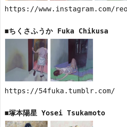
https://www.instagram.com/re
ちくさふうか
Fuka Chikusa
■
https://54fuka.tumblr.com/
塚本陽星
Yosei
Tsukamoto
■