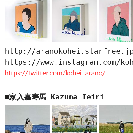
http://aranokohei.starfree.j
https://www.instagram.com/ko
https://twitter.com/kohei_arano/
家入嘉寿馬
Kazuma Ieir
i
■