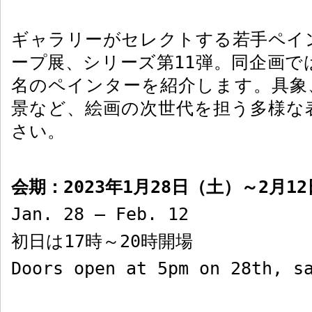
ギャラリーがセレクトする若手ペイ
ープ展、シリーズ第
11
弾。同企画で
名のペインターを紹介します。具象
景など、絵画の次世代を担う多様な
さい。
会期：
2023
年
1
月
28
日（土）～
2
月
12
Jan. 28 – Feb. 12
初日は
17
時～
20
時開場
Doors open at 5pm on 28th, s