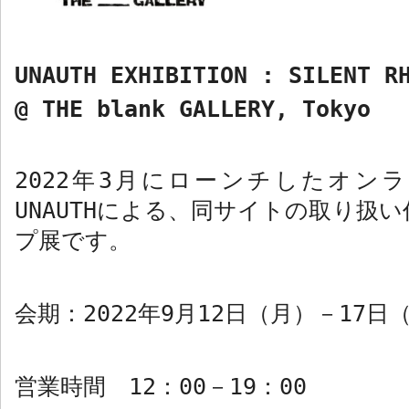
UNAUTH EXHIBITION : SILENT R
@ THE blank GALLERY, Tokyo
2022
年
3
月にローンチしたオンラ
UNAUTH
による、同サイトの取り扱い
プ展です。
会期：
2022
年
9
月
12
日（月）－
17
日
営業時間
12
：
00
－
19
：
00