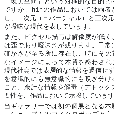
「現実空間」という対極的な目的と
ですが、hin
の作品においては両者
し、二次元（＝バーチャル）と三次元
が曖昧な現代を表しています。
また、ピクセル描写は解像度が低く
は歪であり曖昧さが残ります。日常
確かさが至る所に存在し、時にその
なイメージによって本質を惑わされ
現代社会では表層的な情報を過信せ
を意識的にも無意識的にも嗅ぎ分け
こと。余計な情報を解毒（デトック
要性を、作品において示唆していま
当ギャラリーでは初の個展となる本