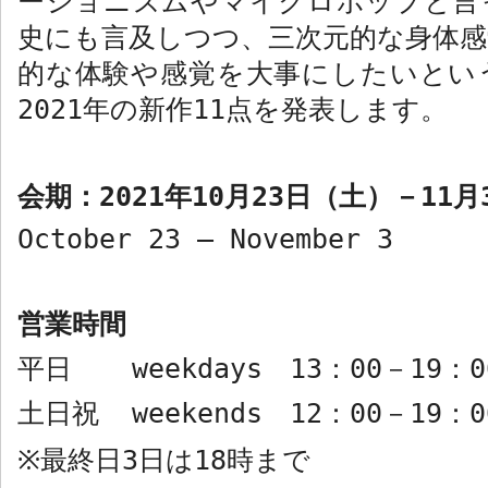
ーショニズムやマイクロポップと言
史にも言及しつつ、三次元的な身体感
的な体験や感覚を大事にしたいとい
2021
年の新作
11
点を発表しま
す
。
会期：
2021
年
10
月
23
日（土）－
11
月
October 23 – November 3
営業時間
平日
weekdays
13
：
00
－
19
：
0
土日祝
weekends
12
：
00
－
19
：
0
最終日
3
日は
18
時まで
※