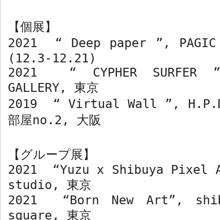
【個展】
2021 “ Deep paper ”, PAGIC
(12.3-12.21)
2021 “ CYPHER SURFER ”
GALLERY,
東京
2019 “ Virtual Wall ”, H.P
部屋
no.2,
大阪
【グループ展】
2021 “Yuzu x Shibuya Pixel 
studio,
東京
2021 “Born New Art”, shib
square,
東京