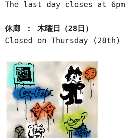
The last day closes at 6pm
休廊 ： 木曜日（
28
日）
Closed on Thursday (28th)