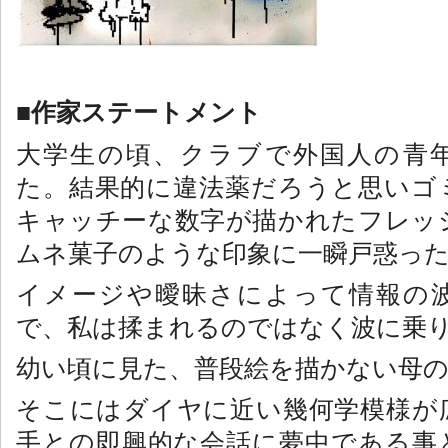
作家ステートメント
■
大学生の頃、クラブで外国人の青
た。結果的に違法薬だろうと思いゴ
キャッチーな数字が描かれたフレッ
ムネ菓子のような印象に一瞬戸惑っ
イメージや曖昧さによって情報の
で、私は揉まれるのではなく波に乗
幼い頃に見た、普段絵を描かない母
そこにはダイヤに近い幾何学模様が
手との即興的な会話に夢中である事