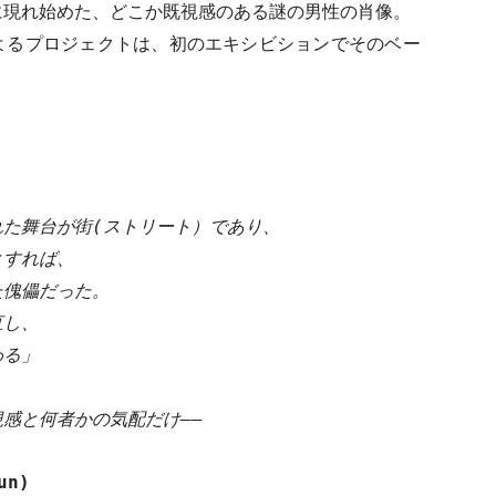
所に現れ始めた、どこか既視感のある謎の男性の肖像。
ニットによるプロジェクトは、初のエキシビションでそのベー
。
れた舞台が街
(
ストリート）であり、
とすれば、
た傀儡だった。
直し、
わる」
感と何者かの気配だけ——
un)