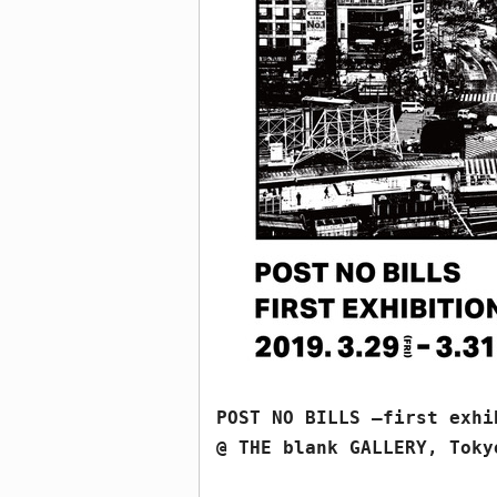
POST NO BILLS –
first exhi
@ THE blank GALLERY, Toky