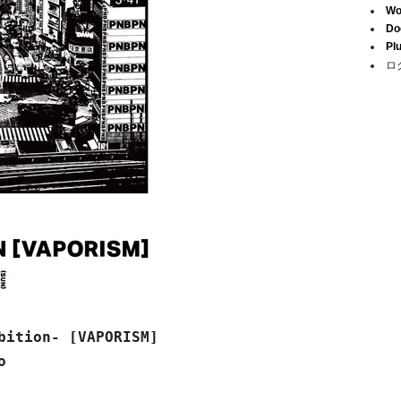
Wo
Do
Pl
ロ
bition- [VAPORISM]
o