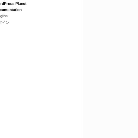
rdPress Planet
cumentation
ugins
グイン