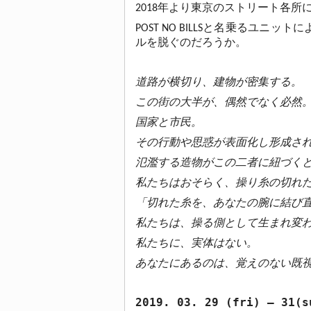
2018年より東京のストリート各
POST NO BILLSと名乗るユ
ルを脱ぐのだろうか。
道路が横切り、建物が密集する。
この街の大半が、偶然でなく必然
国家と市民。
その行動や思惑が表面化し形成さ
氾濫する造物がこの二者に紐づく
私たちはおそらく、操り糸の切れ
「切れた糸を、あなたの腕に結び
私たちは、操る側として生まれ変
私たちに、実体はない。
あなたにあるのは、覚えのない既視
2019. 03. 29 (fri) – 31(s