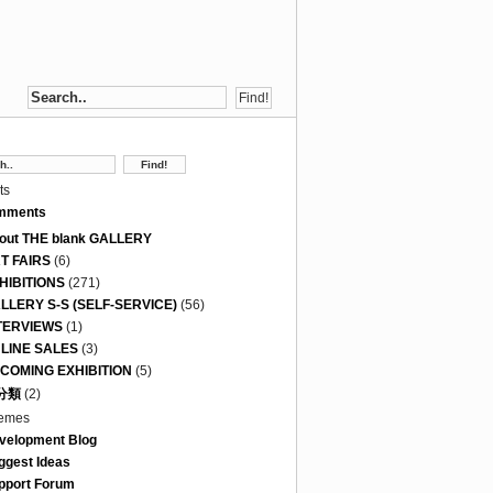
ts
mments
out THE blank GALLERY
T FAIRS
(6)
HIBITIONS
(271)
LLERY S-S (SELF-SERVICE)
(56)
TERVIEWS
(1)
LINE SALES
(3)
COMING EXHIBITION
(5)
分類
(2)
emes
velopment Blog
ggest Ideas
pport Forum