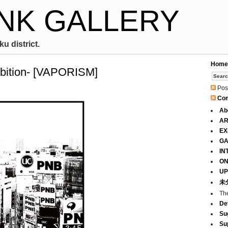
NK GALLERY
u district.
Home
bition- [VAPORISM]
Pos
Co
Ab
AR
EX
GA
IN
ON
UP
未
Th
De
Su
Su