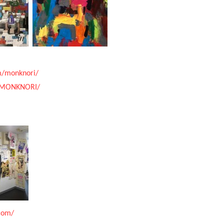
m/monknori/
m/MONKNORI/
.com/