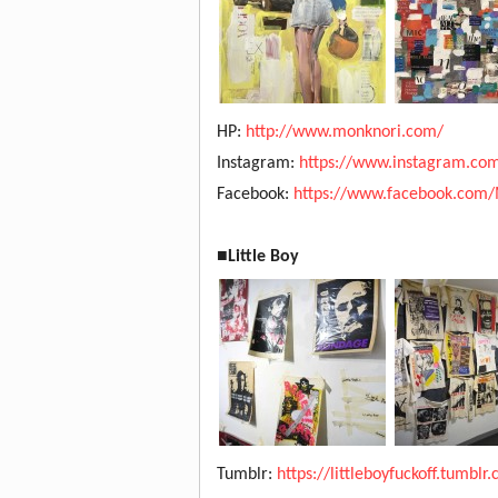
HP:
http://www.monknori.com/
Instagram:
https://www.instagram.co
Facebook:
https://www.facebook.co
■Little Boy
Tumblr:
https://littleboyfuckoff.tumblr