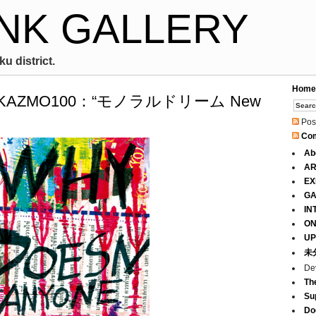
NK GALLERY
u district.
Home
Boy / KAZMO100：“モノラルドリーム New
Pos
Co
Ab
AR
EX
GA
IN
ON
UP
未
De
Th
Su
Do