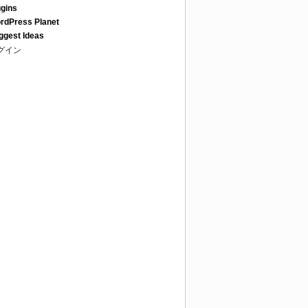
ugins
rdPress Planet
ggest Ideas
グイン