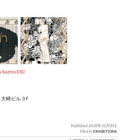
m/kazmo100/
大崎ビル３F
Published 2018年10月8日.
Filed in
EXHIBITIONS
.