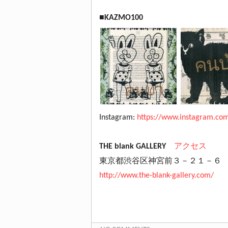
■KAZMO100
Instagram:
https://www.instagram.co
THE blank GALLERY
アクセス
東京都渋谷区神宮前３－２１－６ 
http://www.the-blank-gallery.com/