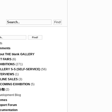
ts
mments
out THE blank GALLERY
T FAIRS
(6)
HIBITIONS
(271)
LLERY S-S (SELF-SERVICE)
(56)
TERVIEWS
(1)
LINE SALES
(3)
COMING EXHIBITION
(5)
分類
(2)
velopment Blog
emes
pport Forum
cumentation