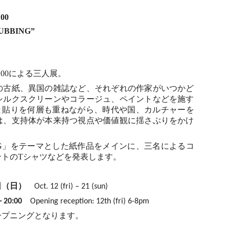
00
UBBING”
00
による三人展。
の古紙、異国の雑誌など、それぞれの作家がいつかど
シルクスクリーンやコラージュ、ペイントなどを施す
と貼りを何層も重ねながら、時代や国、カルチャーを
は、支持体が本来持つ視点や価値観に揺さぶりをかけ
G
」をテーマとした紙作品をメインに、三名によるコ
ントの
T
シャツなどを発表します。
日（日）
Oct. 12 (fri) – 21 (sun)
0:00
Opening reception: 12th (fri) 6-8pm
ープニングとなります。