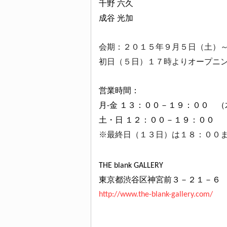
千野 六久
成谷 光加
会期：２０１５年９月５日（土）
初日（５日）１７時よりオープニ
営業時間：
月-金 １３：００－１９：００ 
土・日 １２：００－１９：００
※最終日（１３日）は１８：００
THE blank GALLERY
東京都渋谷区神宮前３－２１－６ 
http://www.the-blank-gallery.com/