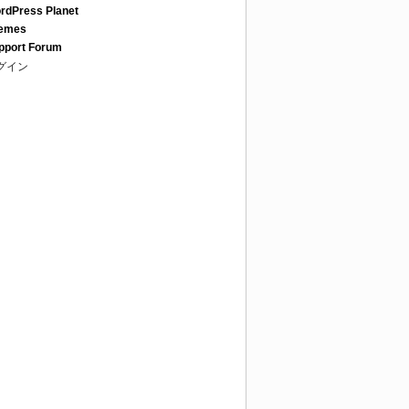
rdPress Planet
emes
pport Forum
グイン