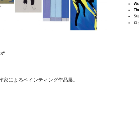
Wo
Th
Su
ロ
.3”
作家によるペインティング作品展。