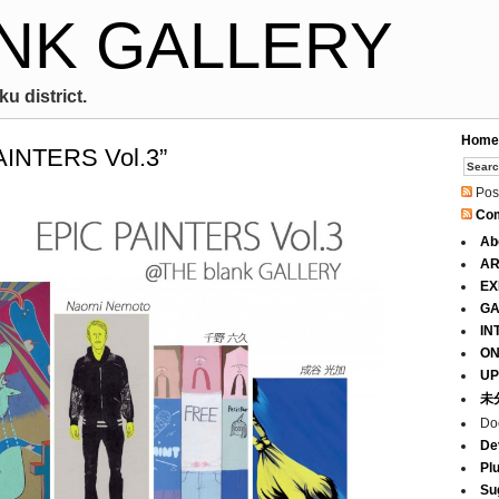
NK GALLERY
u district.
Home
PAINTERS Vol.3”
Pos
Co
Ab
AR
EX
GA
IN
ON
UP
未
Do
De
Pl
Su