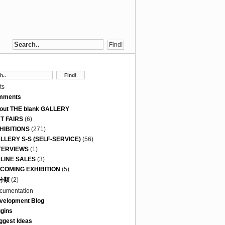
ts
mments
out THE blank GALLERY
T FAIRS
(6)
HIBITIONS
(271)
LLERY S-S (SELF-SERVICE)
(56)
TERVIEWS
(1)
LINE SALES
(3)
COMING EXHIBITION
(5)
分類
(2)
cumentation
velopment Blog
ugins
ggest Ideas