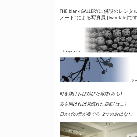
THE blank GALLERYに併設のレンタル
ノート”による写真展 [twin-tale]で
町を抜ければ錆びた線路(みち)
扉を開ければ見慣れた箱庭(はこ)
日かげの音が奏でる 2つのおはなし