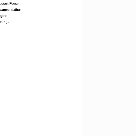
pport Forum
cumentation
ugins
グイン