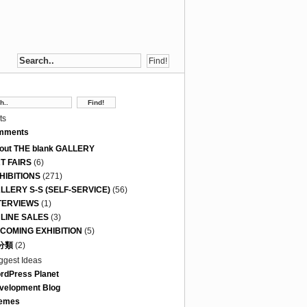
ts
mments
out THE blank GALLERY
T FAIRS
(6)
HIBITIONS
(271)
LLERY S-S (SELF-SERVICE)
(56)
TERVIEWS
(1)
LINE SALES
(3)
COMING EXHIBITION
(5)
分類
(2)
ggest Ideas
rdPress Planet
velopment Blog
emes