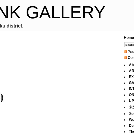
NK GALLERY
u district.
Home
Pos
Co
Ab
AR
EX
GA
IN
ON
UP
未
Su
Wo
De
Th