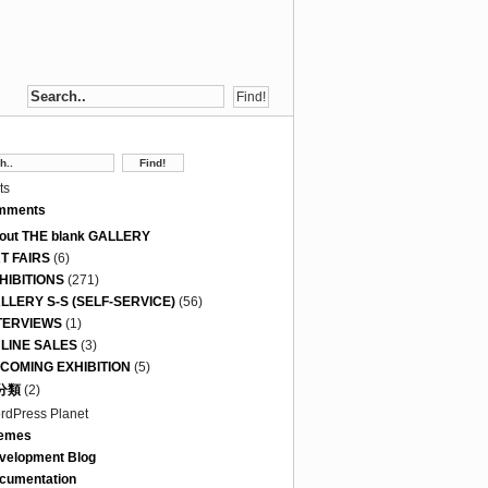
ts
mments
out THE blank GALLERY
T FAIRS
(6)
HIBITIONS
(271)
LLERY S-S (SELF-SERVICE)
(56)
TERVIEWS
(1)
LINE SALES
(3)
COMING EXHIBITION
(5)
分類
(2)
rdPress Planet
emes
velopment Blog
cumentation