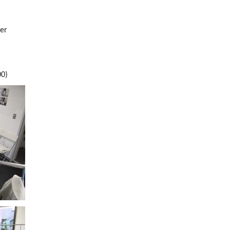
er
0)