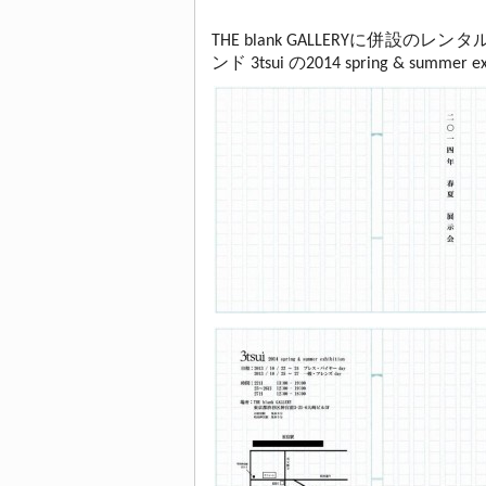
THE blank GALLERYに併設のレンタルス
ンド 3tsui の2014 spring & sum