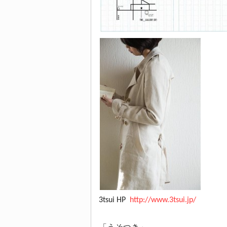
3tsui HP
http://www.3tsui.jp/