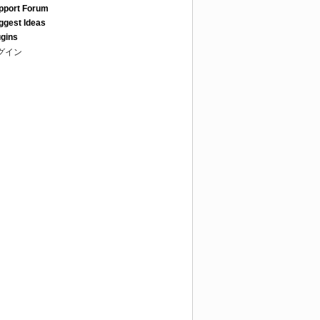
pport Forum
ggest Ideas
ugins
グイン