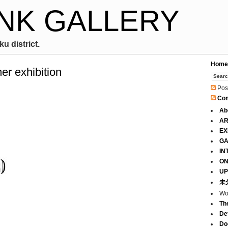
NK GALLERY
u district.
Home
er exhibition
Pos
Co
Ab
AR
EX
GA
IN
ON
UP
未
Wo
Th
De
Do