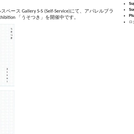
Su
Su
ペース Gallery S-S (Self-Service)にて、アパレルブラ
Pl
mer exhibition 「うそつき」を開催中です。
ロ