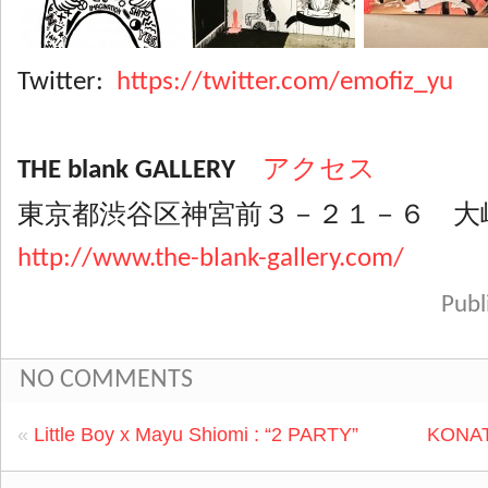
Twitter:
https://twitter.com/emofiz_yu
THE blank GALLERY
アクセス
東京都渋谷区神宮前３－２１－６ 大
http://www.the-blank-gallery.com/
Pub
NO COMMENTS
«
Little Boy x Mayu Shiomi : “2 PARTY”
KONATS