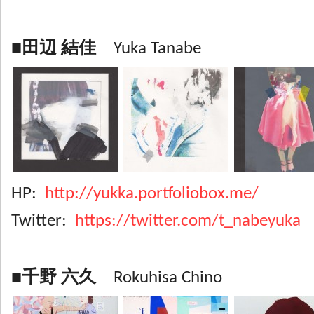
■田辺 結佳
Yuka Tanabe
HP:
http://yukka.portfoliobox.me/
Twitter:
https://twitter.com/t_nabeyuka
■千野 六久
Rokuhisa Chino