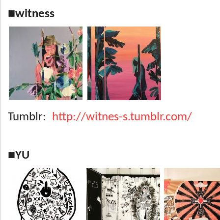
■witness
Tumblr:
http://witnes-s.tumblr.com/
■YU