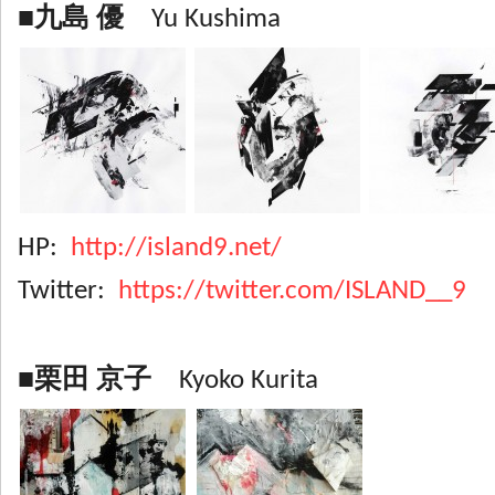
■九島 優
Yu Kushima
HP:
http://island9.net/
Twitter:
https://twitter.com/ISLAND__9
■栗田 京子
Kyoko Kurita