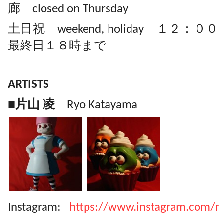
廊 closed on Thursday
土日祝 weekend, holiday １２
最終日１８時まで
ARTISTS
■片山 凌
Ryo Katayama
Instagram:
https://www.instagram.com/