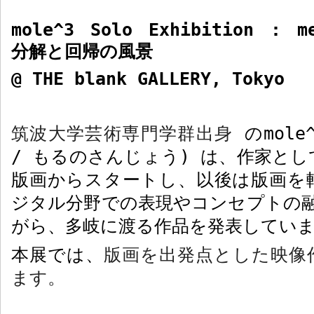
mole^3 Solo Exhibition : me
分解と回帰の風景
@ THE blank GALLERY, Tokyo
筑波大学芸術専門学群出身
の
mole
/
もるのさんじょう
)
は、作家とし
版画からスタートし、以後は版画を
ジタル分野での表現やコンセプトの
がら、多岐に渡る作品を発表してい
本展では、
版画を出発点とした映像
ます。