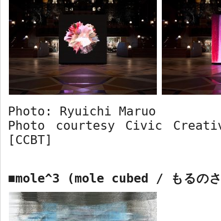
Photo: Ryuichi Maruo
Photo courtesy Civic Creati
[CCBT]
mole^3 (mole cubed /
もるの
■