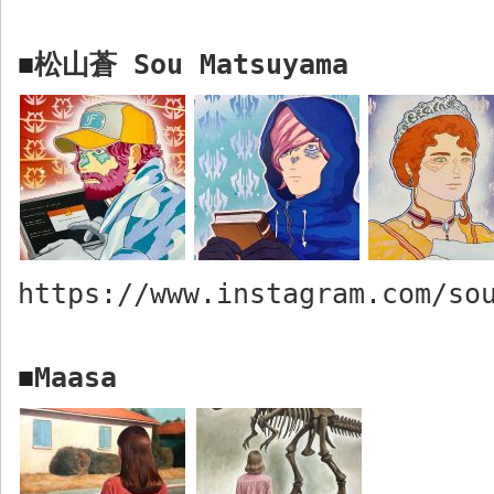
松山蒼
Sou
Matsuyama
■
https://www.instagram.com/so
Maasa
■