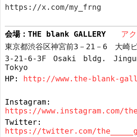
https://x.com/my_frng
会場：
THE blank GALLERY
ア
東京都渋谷区神宮前
3
－
21
－
6
大崎ビ
3-21-6-3F Osaki bldg. Jingu
Tokyo
HP:
http://www.the-blank-gal
Instagram:
https://www.instagram.com/th
Twitter:
https://twitter.com/the_____