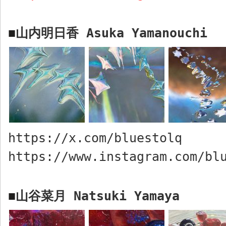
山内明日香
Asuka Yamanouchi
■
https://x.com/bluestolq
https://www.instagram.com/bl
山谷菜月
Natsuki Yamaya
■