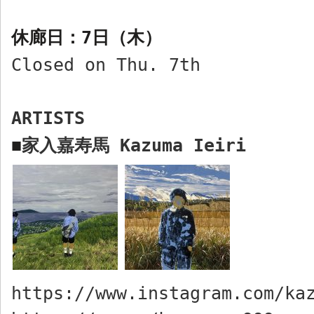
休廊日：
7
日（木）
Closed on Thu. 7th
ARTISTS
家入嘉寿馬
Kazuma Ieiri
■
https://www.instagram.com/ka