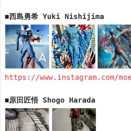
西島勇希
Yuki Nishijima
■
https://www.instagram.com/mo
原田匠悟
Shogo Harada
■