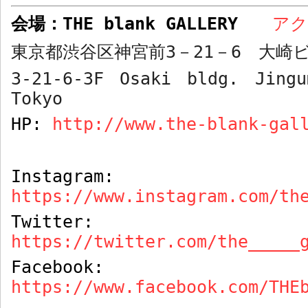
会場：
THE blank GALLERY
ア
東京都渋谷区神宮前
3
－
21
－
6
大崎ビ
3-21-6-3F Osaki bldg. Jingu
Tokyo
HP:
http://www.the-blank-gal
Instagram:
https://www.instagram.com/th
Twitter:
https://twitter.com/the_____
Facebook:
https://www.facebook.com/THE