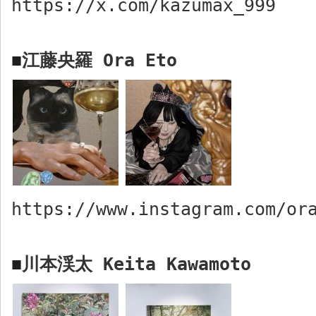
https://x.com/kazumax_999
江藤央羅
Ora Eto
■
https://www.instagram.com/or
川本渓太
Keita Kawamoto
■