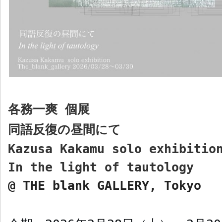
各務一爽
個展
同語反復の昼間にて
Kazusa Kakamu solo exhibitio
In the light of tautology
@ THE blank GALLERY, Tokyo