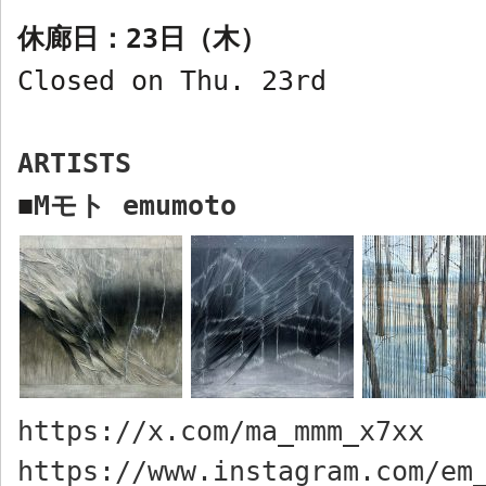
休廊日：
23
日（木）
Closed on Thu. 23rd
ARTISTS
M
モト
emumoto
■
https://x.com/ma_mmm_x7xx
https://www.instagram.com/em