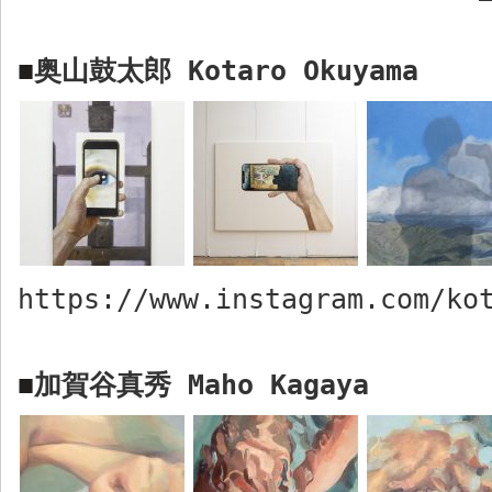
奥山鼓太郎
Kotaro Okuyama
■
https://www.instagram.com/ko
加賀谷真秀
Maho Kagaya
■