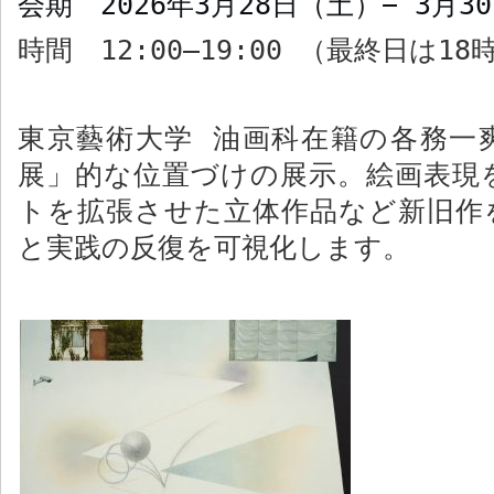
会期
2026
年
3
月
28
日（土）−
3
月
30
時間
12:00–19:00
（最終日は
18
東京藝術大学 油画科在籍の各務一
展」的な位置づけの展示。絵画表現
トを拡張させた立体作品など新旧作
と実践の反復を可視化します。