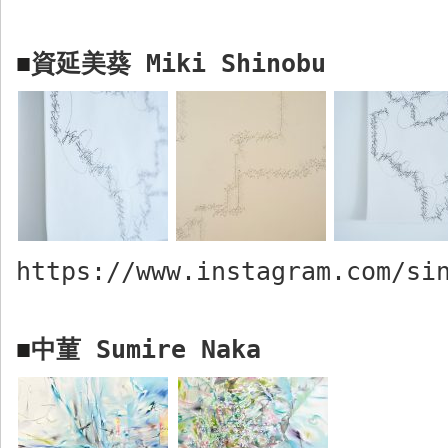
資延美葵
Miki Shinobu
■
https://www.instagram.com/si
中菫
Sumire Naka
■