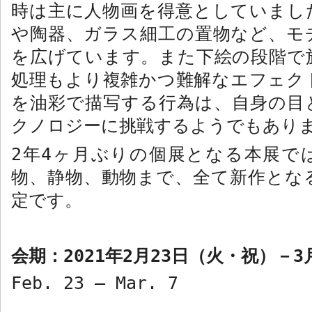
時は主に人物画を得意としていまし
や陶器、ガラス細工の置物など、モ
を広げています。また下絵の段階で
処理もより複雑かつ難解なエフェク
を油彩で描写する行為は、自身の目
クノロジーに挑戦するようでもあり
2
年
4
ヶ月ぶりの個展となる本展で
物、静物、動物まで、全て新作とな
定です。
会期：
2021
年
2
月
23
日（火・祝）－
3
Feb. 23 – Mar. 7