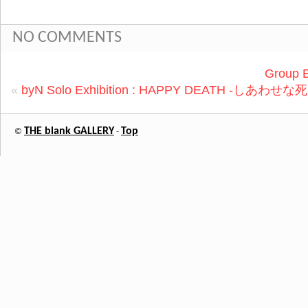
NO COMMENTS
Group 
«
byN Solo Exhibition : HAPPY DEATH -しあわせな死
THE blank GALLERY
Top
©
-