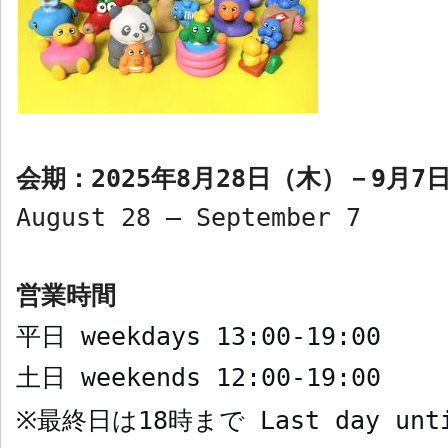
会期：
2025
年
8
月
28
日（木）－
9
月
7
August 28 – September 7
営業時間
平日
weekdays
13:00-19:00
土日
weekends
12:00-19:00
最終日は
18
時まで
Last day unt
※