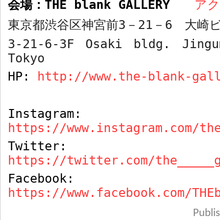
会場：
THE blank GALLERY
ア
東京都渋谷区神宮前
3
－
21
－
6
大崎ビ
3-21-6-3F Osaki bldg. Jingu
Tokyo
HP:
http://www.the-blank-gal
Instagram:
https://www.instagram.com/th
Twitter:
https://twitter.com/the_____
Facebook:
https://www.facebook.com/THE
Publ