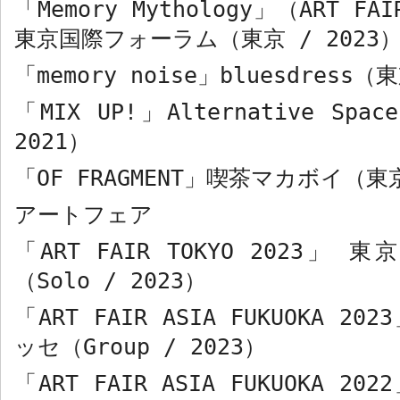
「
Memory Mythology
」（
ART FAI
東京国際フォーラム（東京
/ 2023
「
memory noise
」
bluesdress
（東
「
MIX UP!
」
Alternative Space
2021
）
「
OF FRAGMENT
」喫茶マカボイ（
アートフェア
「
ART FAIR TOKYO 2023
」 東
（
Solo / 2023
）
「
ART FAIR ASIA FUKUOKA 2023
ッセ（
Group / 2023
）
「
ART FAIR ASIA FUKUOKA 2022