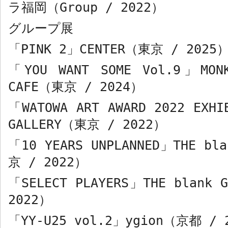
ラ福岡（
Group / 2022
）
グループ展
「
PINK 2
」
CENTER
（東京
/ 2025
「
YOU WANT SOME Vol.9
」
MON
CAFE
（東京
/ 2024
）
「
WATOWA ART AWARD 2022 EXHI
GALLERY
（東京
/ 2022
）
「
10 YEARS UNPLANNED
」
THE bla
京
/ 2022
）
「
SELECT PLAYERS
」
THE blank G
2022
）
「
YY-U25 vol.2
」
ygion
（京都
/ 