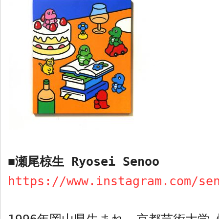
瀬尾椋生
Ryosei Senoo
■
https://www.instagram.com/se