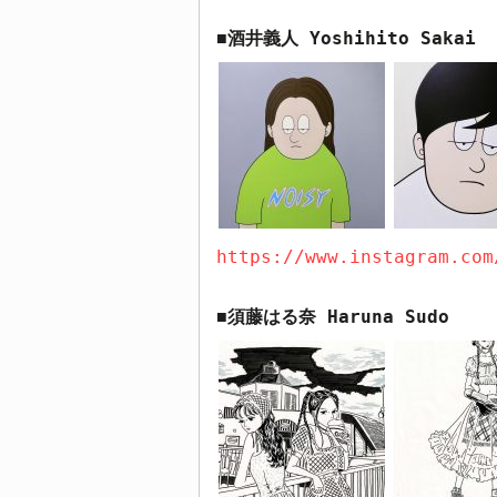
酒井義人
Yoshihito Sakai
■
https://www.instagram.com
須藤はる奈
Haruna Sudo
■