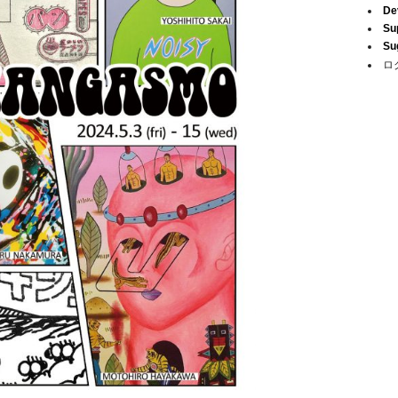
De
Su
Su
ロ