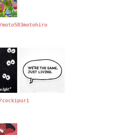
/moto583motohiro
/cockipuri