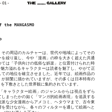
f the MANGASMO
o
、その周辺のカルチャーは、世代や地域によってその
ーを繰り返し、今や「漫画」の枠を大きく超えた共通
つては「子供向けの低俗な娯楽」と位置付けられた時
や魅力溢れるキャラクターは読者を魅了し、やがて正
しての地位を確立させました。近年では、絵画作品の
」が頻繁に描かれていますが、その多くは日本特有の
」を下敷きとした世界観に集約されています。
「キャラクター絵画」のジャンルからは視点をずら
てしまったかの如く「マンガ的絵画表現」を追及する
統派な少女漫画からアメコミ、ヘタウマまで、古今東
響を受けながら、各々のフィルターを通して絵画へと