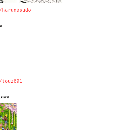
/harunasudo
a
/touz691
kawa