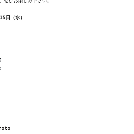
、ぜひお楽しみ下さい。
15
日（水）
0
0
moto