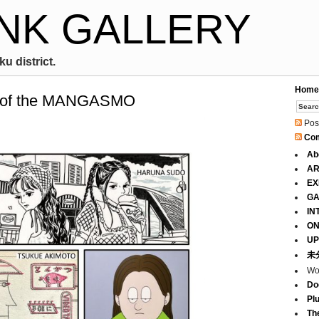
NK GALLERY
u district.
Home
N of the MANGASMO
Pos
Co
Ab
AR
EX
GA
IN
ON
UP
未
Wo
Do
Pl
Th