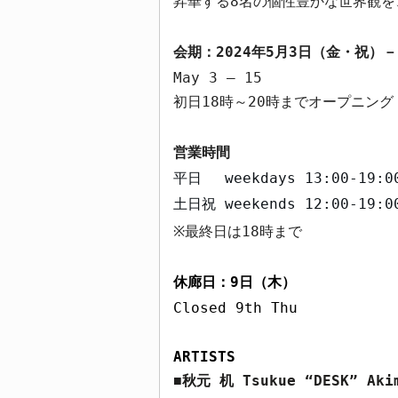
昇華する
8
名の個性豊かな世界観を
会期：
2024
年
5
月
3
日（金・祝）－
May 3 – 15
初日
18
時～
20
時までオープニング
営業時間
平日
weekdays
13:00-19:0
土日祝
weekends
12:00-19:0
最終日は
18
時まで
※
休廊日：
9
日（木）
Closed 9th Thu
ARTISTS
秋元 机
Tsukue “DESK” Aki
■