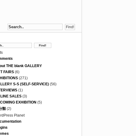
ts
mments
out THE blank GALLERY
T FAIRS
(6)
HIBITIONS
(271)
LLERY S-S (SELF-SERVICE)
(56)
TERVIEWS
(1)
LINE SALES
(3)
COMING EXHIBITION
(5)
分類
(2)
rdPress Planet
cumentation
ugins
emes