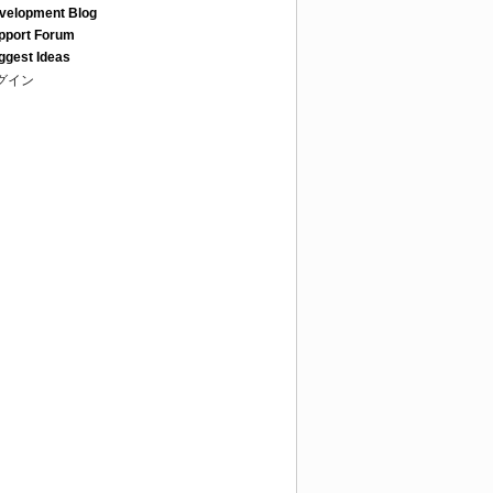
velopment Blog
pport Forum
ggest Ideas
グイン