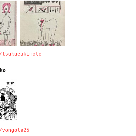
/tsukueakimoto
ko
/vongole25