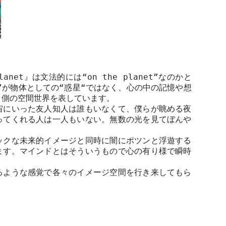
lanet
』は文法的には
“on the planet”
なのかと
”
が物体としての
“
惑星
“
ではなく、心の中の記憶や想
う側の空間世界を表しています。
宙にいった友人知人は誰もいなくて、僕らが眺める夜
ってくれる人は一人もいない。無数の光を見てぼんや
ックな未来的イメージと同時に闇にポツンと浮遊する
ます。マインドとはそういうもので心の有り様で瞬時
るような感覚で各々のイメージ空間を行き来してもら