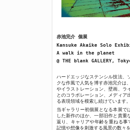
赤池完介 個展
Kansuke Akaike Solo Exhib
A walk in the planet
@ THE blank GALLERY, Toky
ハードエッジなステンシル技法、
クな作風で人気を博す赤池完介は
やイラストレーション、壁画、ラ
とのコラボレーション、メディア
る表現領域を模索し続けています
当ギャラリー初個展となる本展で
した新作のほか、一部旧作と貴重
返り、キャリアや年齢を重ねる事
記憶や想像を刺激する風景の数々