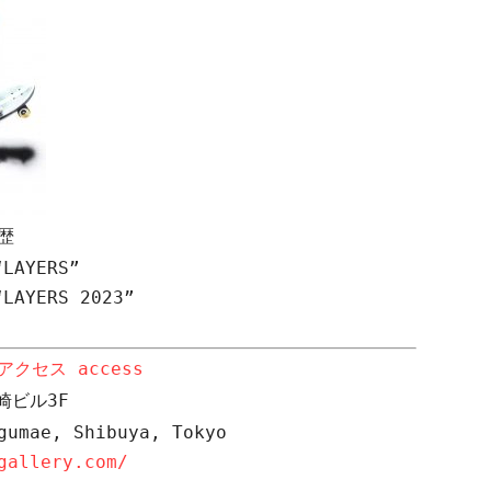
歴
“LAYERS”
“LAYERS 2023”
アクセス
access
崎ビル
3F
gumae, Shibuya, Tokyo
gallery.com/