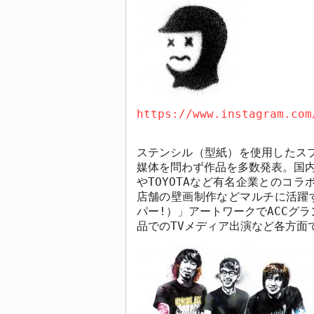
https://www.instagram.com
ステンシル（型紙）を使用したス
媒体を問わず作品を多数発表。国
や
TOYOTA
など有名企業とのコラ
店舗の壁画制作などマルチに活躍
パー
!
）」アートワークで
ACC
グラ
品での
TV
メディア出演など各方面