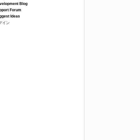
velopment Blog
pport Forum
ggest Ideas
グイン