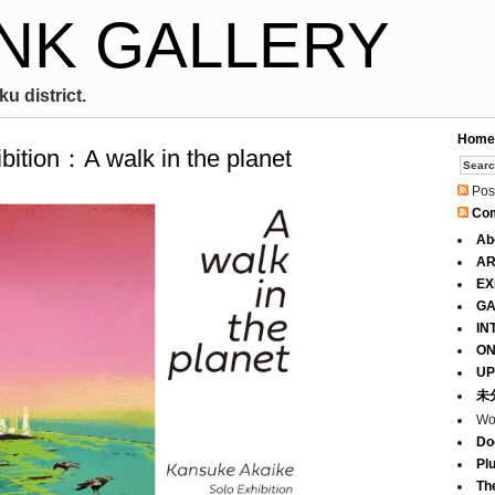
NK GALLERY
u district.
Home
ition：A walk in the planet
Pos
Co
Ab
AR
EX
GA
IN
ON
UP
未
Wo
Do
Pl
Th