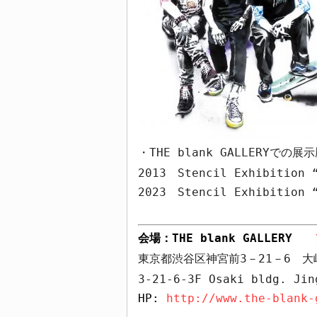
・
THE blank GALLERY
での展示
2013
Stencil Exhibition 
2023
Stencil Exhibition 
会場：
THE blank GALLERY
東京都渋谷区神宮前
3
－
21
－
6
大
3-21-6-3F Osaki bldg. Jin
HP:
http://www.the-blank-