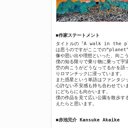
作家
ステートメント
■
タイトルの『
A walk in the p
は思うのですがここでの
“planet
像や思い出や理想といった、向こ
僕の知る限りで乗り物に乗って宇
空の向こうがどうなってるかを語
りロマンチックに浸っています。
また惑星という単語はファンタジ
心許ない不安感も持ち合わせてい
にどちらにも向かいます。
僕の作品を見て広い公園を散歩す
えたらと思います。
赤池完介
Kansuke Akaike
■