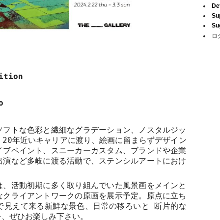
De
Su
Su
ロ
ition
o
ソフトな色彩と繊細なグラデーション、ノスタルジッ
、
20
年近いキャリアに渡り、絵画に留まらずデザイン
イブペイント、スニーカーカスタム、ブランドや企業
出演など多岐に渡る活動で、ステンシルアートにおけ
。
は、活動初期に多く取り組んでいた風景画をメインと
なクライアントワークの原画を展示予定。原点に立ち
で見えて来る新鮮な景色、日常の移ろいと 断片的な
を、ぜひお楽しみ下さい。