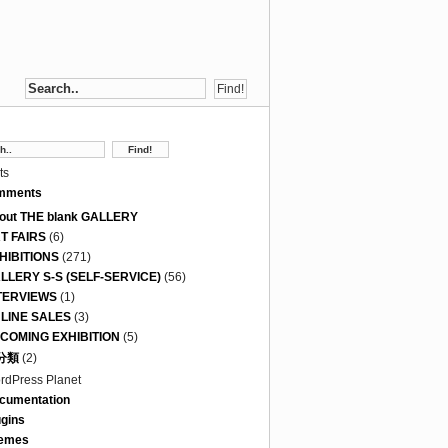
ts
mments
out THE blank GALLERY
T FAIRS
(6)
HIBITIONS
(271)
LLERY S-S (SELF-SERVICE)
(56)
TERVIEWS
(1)
LINE SALES
(3)
COMING EXHIBITION
(5)
分類
(2)
rdPress Planet
cumentation
ugins
emes