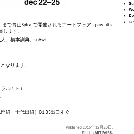
Su
Wo
Do
ロ
Spiralで開催されるアートフェア +plus-ultra
Yが出展します。
、橋本訓典、snAwk
の出展となります。
。
イラル１Ｆ）
料
門線・千代田線）B1.
B3出口すぐ
Published 2016年12月20日.
Filed in
ART FAIRS
.