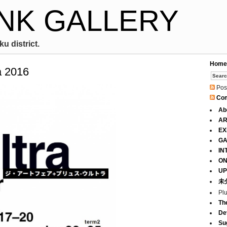
NK GALLERY
u district.
Home
a 2016
Pos
Co
Ab
AR
EX
GA
IN
ON
UP
未
Pl
Th
De
Su