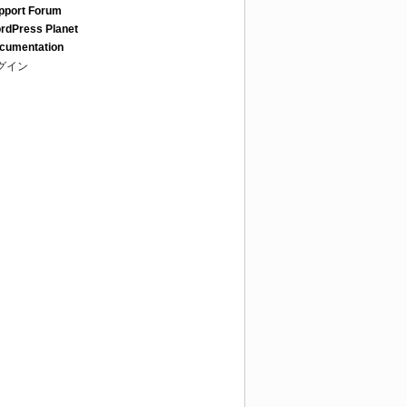
pport Forum
rdPress Planet
cumentation
グイン