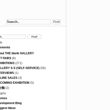
ts
mments
out THE blank GALLERY
T FAIRS
(6)
HIBITIONS
(271)
LLERY S-S (SELF-SERVICE)
(56)
TERVIEWS
(1)
LINE SALES
(3)
COMING EXHIBITION
(5)
分類
(2)
ugins
emes
velopment Blog
ggest Ideas